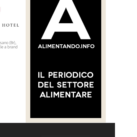
asano (Br),
“CREARE UNA FILIERA DELLA
WorldHotels (Bwh) sbarca
lle a brand
CARNE SELVATICA TRACCIABILE
nell’outdoor di lusso con il
E SOSTENIBILE”
brand Backdrop
30 Luglio 2026 14:28
29 Luglio 2026 10:22