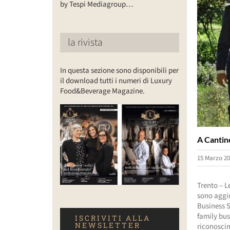
by Tespi Mediagroup…
la rivista
In questa sezione sono disponibili per
il download tutti i numeri di Luxury
Food&Beverage Magazine.
A Cantine
15 Marzo 20
Trento – L
sono aggiu
Business S
family bus
ISCRIVITI ALLA
NEWSLETTER
riconoscim