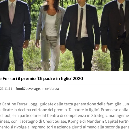
 Ferrari il premio ‘Di padre in figlio’ 2020
21 11:11
|
food&beverage
,
in evidenza
e Cantine Ferrari, oggi guidate dalla terza generazione della famiglia Lune
dicate la decima edizione del premio ‘Di padre in figlio’. Promosso dalla
chool, e in particolare dal Centro di competenza in Strategic manageme
iness, con il sostegno di Credit Suisse, Kpmg e di Mandarin Capital Partne
ento si rivolge a imprenditori e aziende giunti almeno alla seconda gen