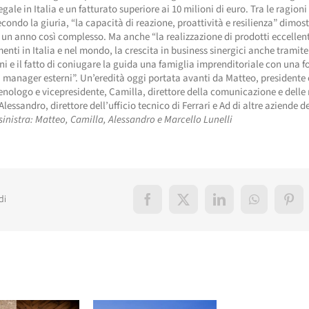
egale in Italia e un fatturato superiore ai 10 milioni di euro. Tra le ragioni
secondo la giuria, “la capacità di reazione, proattività e resilienza” dimos
 un anno così complesso. Ma anche “la realizzazione di prodotti eccellen
enti in Italia e nel mondo, la crescita in business sinergici anche tramite
ni e il fatto di coniugare la guida una famiglia imprenditoriale con una f
 manager esterni”. Un’eredità oggi portata avanti da Matteo, presidente 
enologo e vicepresidente, Camilla, direttore della comunicazione e delle 
 Alessandro, direttore dell’ufficio tecnico di Ferrari e Ad di altre aziende 
 sinistra: Matteo, Camilla, Alessandro e Marcello Lunelli
di
Facebook
X
LinkedIn
WhatsApp
Pint
elati