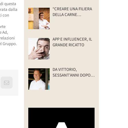
 di questa
“CREARE UNA FILIERA
trata dalla
DELLA CARNE
ti con
SELVATICA
TRACCIABILE E
orte
SOSTENIBILE”
e Ad,
relazioni
APP E INFLUENCER, IL
del Gruppo.
GRANDE RICATTO
DA VITTORIO,
SESSANT’ANNI DOPO:
IL VALORE DELLA
erest
Email
FAMIGLIA