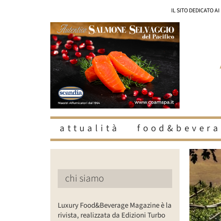
Salta
IL SITO DEDICATO A
al
contenuto
attualità
food&bevera
Ingrandisc
immagine
chi siamo
Luxury Food&Beverage Magazine è la
rivista, realizzata da Edizioni Turbo