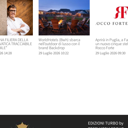
NA FILIERA DELLA
WorldHotels (Bwh) sbarca
Aprirà in Puglia, a F
VATICA TRACCIABILE
nell’outdoor di lusso con il
un nuovo cinque ste
ILE”
brand Backdrop
Rocco Forte
26 14:28
29 Luglio 2026 10:22
29 Luglio 2026 09:30
EDIZIONI TURBO by