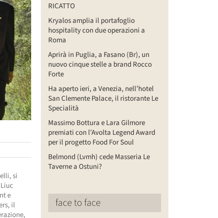
RICATTO
Kryalos amplia il portafoglio
hospitality con due operazioni a
Roma
Aprirà in Puglia, a Fasano (Br), un
nuovo cinque stelle a brand Rocco
Forte
Ha aperto ieri, a Venezia, nell’hotel
San Clemente Palace, il ristorante Le
Specialità
Massimo Bottura e Lara Gilmore
premiati con l’Avolta Legend Award
per il progetto Food For Soul
Belmond (Lvmh) cede Masseria Le
Taverne a Ostuni?
lli, si
 Liuc
nt e
face to face
rs, il
erazione,