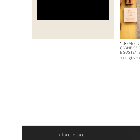
“CREARE U
CARNE SEL
E SOSTENIB
30 Luglio 20
face to face