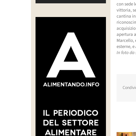
con sede l
vittoria, 
cantina in
riconoscim
acquisizio
apertura a
Marcello, 
esterne, e
In foto da
Condivi
Post corr