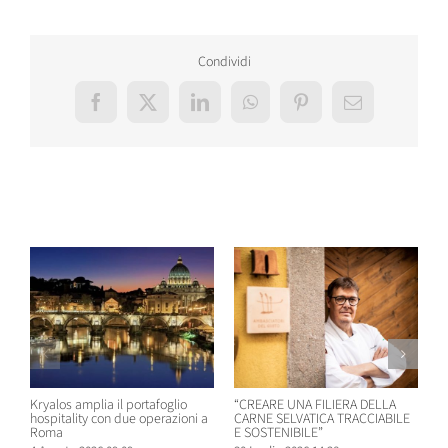
Condividi
Facebook
X
LinkedIn
WhatsApp
Pinterest
Email
Post correlati
Kryalos amplia il portafoglio
“CREARE UNA FILIERA DELLA
W
hospitality con due operazioni a
CARNE SELVATICA TRACCIABILE
n
Roma
E SOSTENIBILE”
B