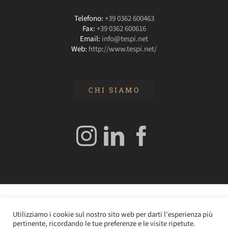
Telefono:
+39 0362 600463
Fax:
+39 0362 600616
Email:
info@tespi.net
Web:
http://www.tespi.net/
CHI SIAMO
© 2020 Edizioni Turbo by Tespi Mediagroup - Direttore:
Utilizziamo i cookie sul nostro sito web per darti l'esperienza più
Angelo Frigerio -
Cookie Policy
–
Privacy Policy
- P.IVA
pertinente, ricordando le tue preferenze e le visite ripetute.
0362610964