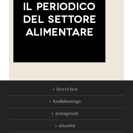
face to face
food&beverage
protagonisti
attualità