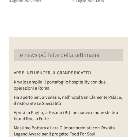
4 Agosto 2026 09:09
30 Luglio 2026 14:28
2
le news più lette della settimana
APP E INFLUENCER, IL GRANDE RICATTO
Kryalos amplia il portafoglio hospitality con due
operazioni a Roma
Ha aperto ieri, a Venezia, nell’hotel San Clemente Palace,
il ristorante Le Specialità
Aprirà in Puglia, a Fasano (Br), un nuovo cinque stelle a
brand Rocco Forte
Massimo Bottura e Lara Gilmore premiati con l’Avolta
Legend Award per il progetto Food For Soul