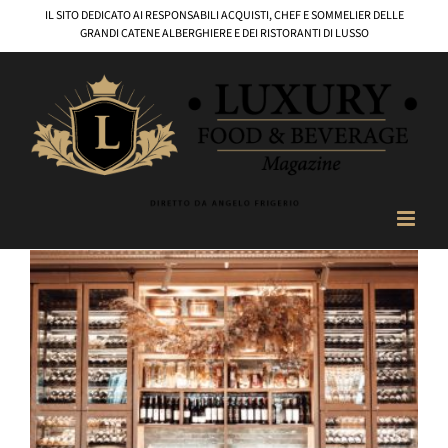
Salta
IL SITO DEDICATO AI RESPONSABILI ACQUISTI, CHEF E SOMMELIER DELLE
al
GRANDI CATENE ALBERGHIERE E DEI RISTORANTI DI LUSSO
contenuto