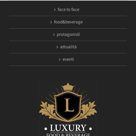
face to face
food&beverage
protagonisti
attualità
eventi