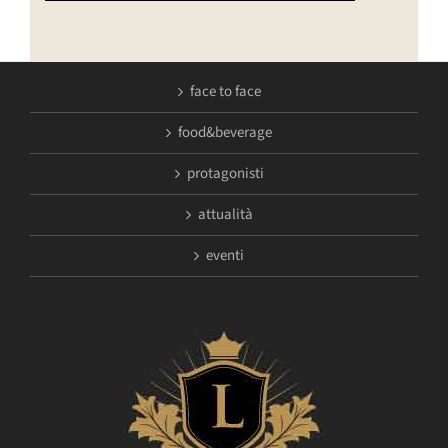
face to face
food&beverage
protagonisti
attualità
eventi