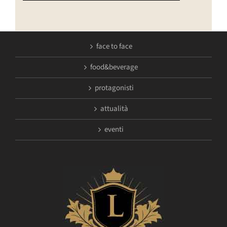
face to face
food&beverage
protagonisti
attualità
eventi