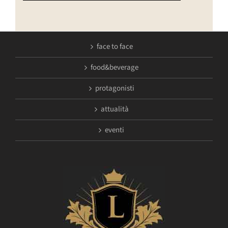
face to face
food&beverage
protagonisti
attualità
eventi