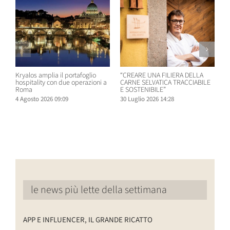
Kryalos amplia il portafoglio
“CREARE UNA FILIERA DELLA
W
hospitality con due operazioni a
CARNE SELVATICA TRACCIABILE
n
Roma
E SOSTENIBILE”
B
4 Agosto 2026 09:09
30 Luglio 2026 14:28
2
le news più lette della settimana
APP E INFLUENCER, IL GRANDE RICATTO