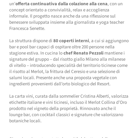
un’
offerta continuativa dalla colazione alla cena
, con un
concept orientato a convivialità, relax e accoglienza
informale. Il progetto nasce anche da una riflessione sul
benessere sviluppata insieme alla giornalista e yoga teacher
Francesca Senette.
La struttura dispone di
80 coperti interni
, a cui si aggiungono
bar e pool bar capaci di ospitare oltre 200 persone nella
stagione estiva. In cucina lo
chef Renato Pezzoli
mantiene i
signature del gruppo – dal risotto giallo Milano alla milanese
di vitello – introducendo specialità del territorio ticinese come
il risotto al Merlot, la frittura del Ceresio e una selezione di
salumi locali. Presente anche una proposta vegetale con
ingredienti provenienti dall’orto biologico del Resort.
La carta vini, curata dalla sommelier Cristina Alberti, valorizza
etichette italiane e vini ticinesi, incluso il Merlot Collina d’Oro
prodotto nel vigneto della proprietà. Rinnovato anche il
lounge bar, con cocktail classici e signature che valorizzano
botaniche locali.