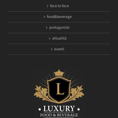
face to face
food&beverage
protagonisti
attualità
eventi