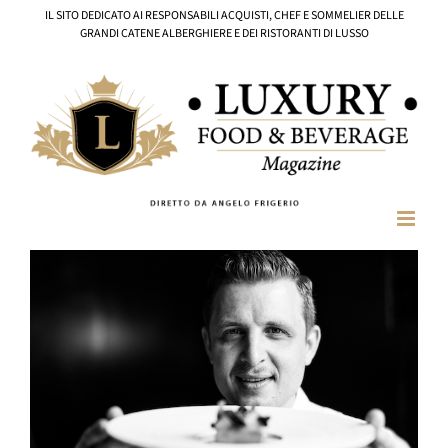
Salta
IL SITO DEDICATO AI RESPONSABILI ACQUISTI, CHEF E SOMMELIER DELLE
al
GRANDI CATENE ALBERGHIERE E DEI RISTORANTI DI LUSSO
contenuto
Ingrandisci
immagine