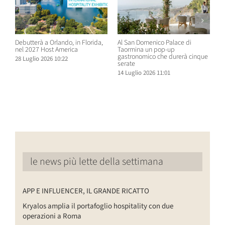
Debutterà a Orlando, in Florida,
Al San Domenico Palace di
P
nel 2027 Host America
Taormina un pop-up
C
gastronomico che durerà cinque
O
28 Luglio 2026 10:22
serate
N
14 Luglio 2026 11:01
1
le news più lette della settimana
APP E INFLUENCER, IL GRANDE RICATTO
Kryalos amplia il portafoglio hospitality con due
operazioni a Roma