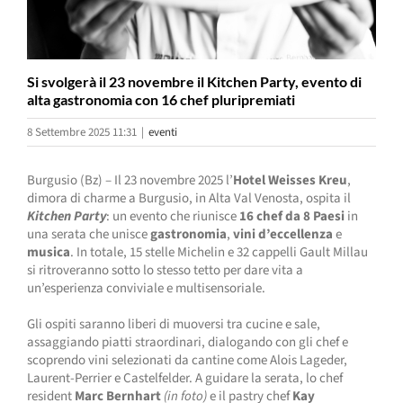
Si svolgerà il 23 novembre il Kitchen Party, evento di
alta gastronomia con 16 chef pluripremiati
8 Settembre 2025 11:31
|
eventi
Burgusio (Bz) – Il 23 novembre 2025 l’
Hotel Weisses Kreu
,
dimora di charme a Burgusio, in Alta Val Venosta, ospita il
Kitchen Party
: un evento che riunisce
16 chef da 8 Paesi
in
una serata che unisce
gastronomia
,
vini d’eccellenza
e
musica
. In totale, 15 stelle Michelin e 32 cappelli Gault Millau
si ritroveranno sotto lo stesso tetto per dare vita a
un’esperienza conviviale e multisensoriale.
Gli ospiti saranno liberi di muoversi tra cucine e sale,
assaggiando piatti straordinari, dialogando con gli chef e
scoprendo vini selezionati da cantine come Alois Lageder,
Laurent-Perrier e Castelfelder. A guidare la serata, lo chef
resident
Marc Bernhart
(in foto)
e il pastry chef
Kay