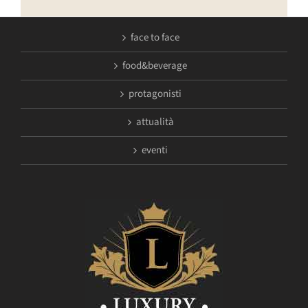
face to face
food&beverage
protagonisti
attualità
eventi