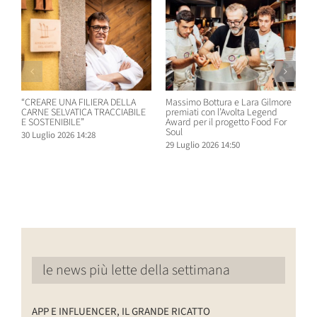
“CREARE UNA FILIERA DELLA
Massimo Bottura e Lara Gilmore
W
CARNE SELVATICA TRACCIABILE
premiati con l’Avolta Legend
n
E SOSTENIBILE”
Award per il progetto Food For
B
Soul
30 Luglio 2026 14:28
2
29 Luglio 2026 14:50
le news più lette della settimana
APP E INFLUENCER, IL GRANDE RICATTO