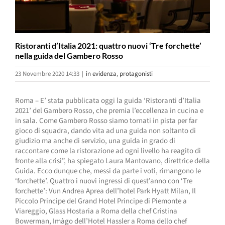
Ristoranti d’Italia 2021: quattro nuovi ‘Tre forchette’
nella guida del Gambero Rosso
23 Novembre 2020 14:33
|
in evidenza
,
protagonisti
Roma – E’ stata pubblicata oggi la guida ‘Ristoranti d’Italia
2021’ del Gambero Rosso, che premia l’eccellenza in cucina e
in sala. Come Gambero Rosso siamo tornati in pista per far
gioco di squadra, dando vita ad una guida non soltanto di
giudizio ma anche di servizio, una guida in grado di
raccontare come la ristorazione ad ogni livello ha reagito di
fronte alla crisi”, ha spiegato Laura Mantovano, direttrice della
Guida. Ecco dunque che, messi da parte i voti, rimangono le
‘forchette’. Quattro i nuovi ingressi di quest’anno con ‘Tre
forchette’: Vun Andrea Aprea dell’hotel Park Hyatt Milan, Il
Piccolo Principe del Grand Hotel Principe di Piemonte a
Viareggio, Glass Hostaria a Roma della chef Cristina
Bowerman, Imàgo dell’Hotel Hassler a Roma dello chef