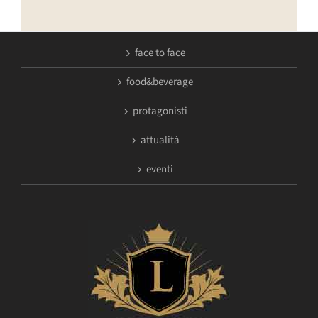
face to face
food&beverage
protagonisti
attualità
eventi