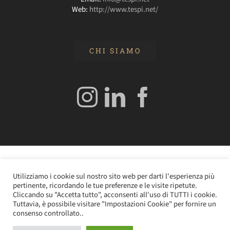
Web:
http://www.tespi.net/
CHI SIAMO
© 2020 Edizioni Turbo by Tespi Mediagroup - Direttore:
Utilizziamo i cookie sul nostro sito web per darti l'esperienza più
Angelo Frigerio -
Cookie Policy
–
Privacy Policy
- P.IVA
pertinente, ricordando le tue preferenze e le visite ripetute.
0362610964
Cliccando su "Accetta tutto", acconsenti all'uso di TUTTI i cookie.
Tuttavia, è possibile visitare "Impostazioni Cookie" per fornire un
consenso controllato..