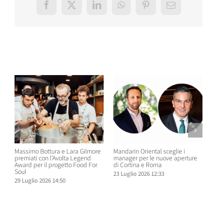
Facebook
X
LinkedIn
WhatsApp
Pinterest
Email
Post correlati
Massimo Bottura e Lara Gilmore
Mandarin Oriental sceglie i
D
premiati con l’Avolta Legend
manager per le nuove aperture
e
Award per il progetto Food For
di Cortina e Roma
H
Soul
23 Luglio 2026 12:33
1
29 Luglio 2026 14:50