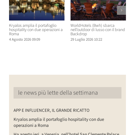
Kryalos amplia il portafoglio
WorldHotels (Bwh) sbarca
A
hospitality con due operazioni a
nell’outdoor di lusso con il brand
n
Roma
Backdrop
R
4 Agosto 2026 09:09
29 Luglio 2026 10:22
2
le news più lette della settimana
APP E INFLUENCER, IL GRANDE RICATTO
Kryalos amplia il portafoglio hospitality con due
operazioni a Roma
Ha aperto ieri, a Venezia, nell’hotel San Clemente Palace,