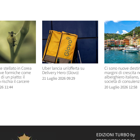
elati
te stellato in Corea
Uber lancia un’offerta su
Ci sono nuove destin
rve formiche come
Delivery Hero (Glovo)
margini di crescita 
di un piatto: il
alberghiero italiano
21 Luglio 2026 09:29
 rischia il carcere
società di consulenz
26 11:44
20 Luglio 2026 12:58
EDIZIONI TURBO by