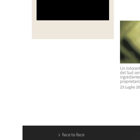
Post corr
Un ristoran
del Sud se
ingrediente 
proprietario
23 Luglio 20
face to face