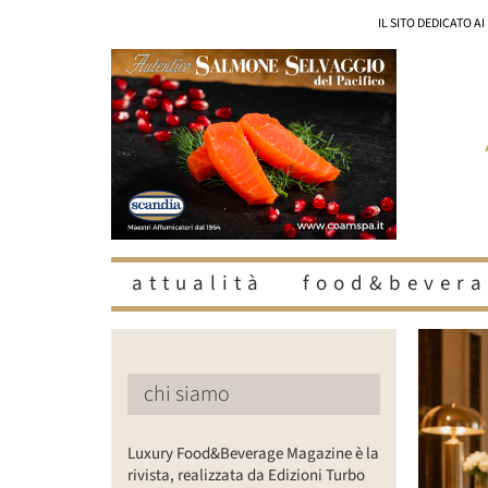
Salta
IL SITO DEDICATO A
al
contenuto
attualità
food&bevera
Ingrandisc
immagine
chi siamo
Luxury Food&Beverage Magazine è la
rivista, realizzata da Edizioni Turbo