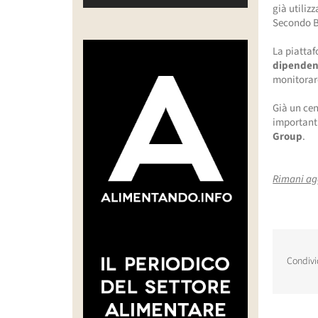
già utiliz
Secondo Ba
La piatta
dipendenz
monitorare 
Già un cen
important
Group
.
Rimani ag
Condivi