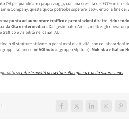
zato l’AI per pianificare i propri viaggi, con una crescita del +77% in un so
in & Company, questa quota potrebbe superare il 60% entro la fine del 
forma
punta ad aumentare traffico e prenotazioni dirette
,
riducendo
a da Ota e intermediari
. Dal gestionale dAirect, inoltre, gli operatori
traffico e visibilità nei canali AI.
tinaio di strutture attivate in pochi mesi di attività, con collaborazioni 
i gruppi italiani come
VOIhotels
(gruppo Alpitour),
Mokinba
e
Italian H
giornato su
tutte le novità del settore alberghiero e della ristorazione!
di
Facebook
X
LinkedIn
WhatsApp
Pint