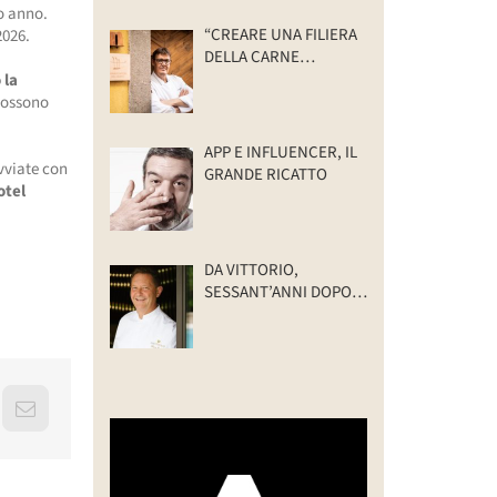
lo anno.
“CREARE UNA FILIERA
2026.
DELLA CARNE
SELVATICA
 la
TRACCIABILE E
 possono
SOSTENIBILE”
APP E INFLUENCER, IL
avviate con
GRANDE RICATTO
otel
DA VITTORIO,
SESSANT’ANNI DOPO:
IL VALORE DELLA
FAMIGLIA
erest
Email