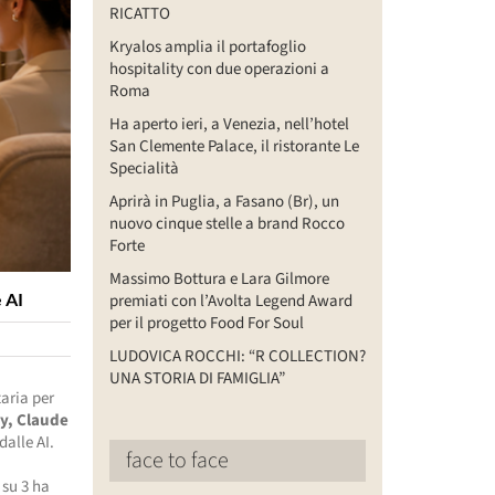
RICATTO
Kryalos amplia il portafoglio
hospitality con due operazioni a
Roma
Ha aperto ieri, a Venezia, nell’hotel
San Clemente Palace, il ristorante Le
Specialità
Aprirà in Puglia, a Fasano (Br), un
nuovo cinque stelle a brand Rocco
Forte
Massimo Bottura e Lara Gilmore
e AI
premiati con l’Avolta Legend Award
per il progetto Food For Soul
LUDOVICA ROCCHI: “R COLLECTION?
UNA STORIA DI FAMIGLIA”
taria per
ty, Claude
dalle AI.
face to face
 su 3 ha