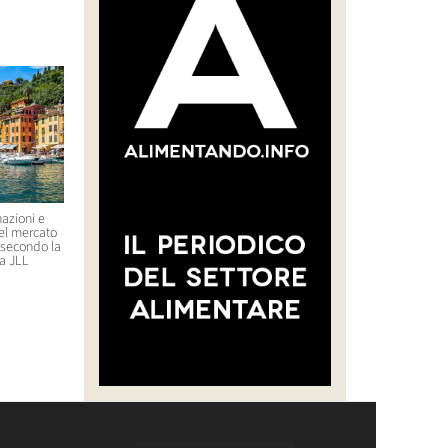
azioni e
Un ristorante stellato in Corea
Uber lancia un’offerta su
nel mercato
del Sud serve formiche come
Delivery Hero (Glovo)
, secondo la
ingrediente di un piatto: il
21 Luglio 2026 09:29
a JLL
proprietario rischia il carcere
23 Luglio 2026 11:44