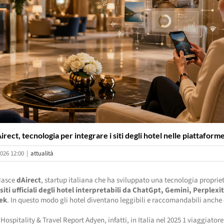
rect, tecnologia per integrare i siti degli hotel nelle piattaform
026 12:00
|
attualità
Nasce
dAirect
, startup italiana che ha sviluppato una tecnologia proprie
siti ufficiali degli hotel interpretabili da ChatGpt, Gemini, Perplexi
ek
. In questo modo gli hotel diventano leggibili e raccomandabili anche 
Hospitality & Travel Report Adyen, infatti, in Italia nel 2025 1 viaggiatore