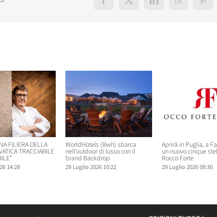
di
Facebook
X
LinkedIn
WhatsApp
Pint
elati
NA FILIERA DELLA
WorldHotels (Bwh) sbarca
Aprirà in Puglia, a F
VATICA TRACCIABILE
nell’outdoor di lusso con il
un nuovo cinque ste
ILE”
brand Backdrop
Rocco Forte
26 14:28
29 Luglio 2026 10:22
29 Luglio 2026 09:30