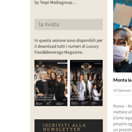
by Tespi Mediagroup…
la rivista
In questa sezione sono disponibili per
il download tutti i numeri di Luxury
Food&Beverage Magazine.
Monta la 
19 Gennaio 
Roma – No
mettere al
d’arte leg
proprio og
ISCRIVITI ALLA
NEWSLETTER
un presidi