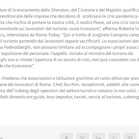
ure di licenziamento dello Sheraton, del Cicerone e del Majestic qualific
renditoriale delle imprese che decidono di scollinare la crisi pandemica 
tta che rischia di portare la nostra città, il nostro Paese, ad una crisi soci
vastante sui lavoratori del turismo: ossia licenziare”, afferma Roberta V
ucs, intervistata da Roma Today. “Qui si tratta di scegliere il proprio cam
 il turismo partendo dai lavoratori oppure sacrificarli. Le associazioni dato
o Federalberghi, non possono limitarsi ad accompagnare i propri associa
i espulsione del personale: l’appello inviato al ministro del turismo da
ghi ove si chiede l’apertura di un tavolo di crisi, non può coesistere con 
de che licenziano”.
i chiedono che associazioni e istituzioni giochino un ruolo attivo per pre
one dei lavoratori di Roma. Chef, facchini, receptionist, addetti alle c
nta dell’iceberg degli operatori del settore turistico romano (e non solo)
fatti dimenticare guide, tour oeprator, taxisti, servizi al turismo, catering