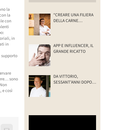
ano la
“CREARE UNA FILIERA
con la
DELLA CARNE
ale con
SELVATICA
alenti
TRACCIABILE E
po:
SOSTENIBILE”
riali, in
ti in
APP E INFLUENCER, IL
GRANDE RICATTO
il supporto
servare
DA VITTORIO,
amere… sono
SESSANT’ANNI DOPO:
. Non
IL VALORE DELLA
, e così
FAMIGLIA