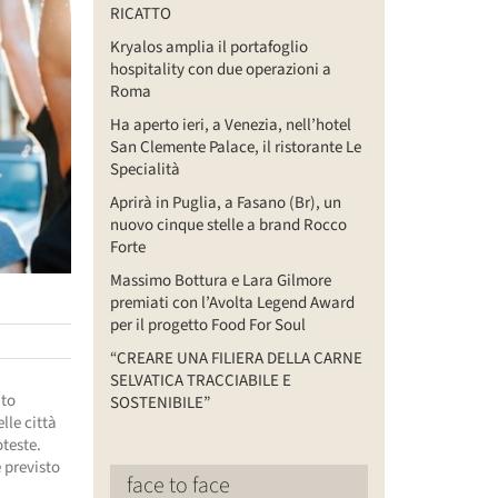
RICATTO
Kryalos amplia il portafoglio
hospitality con due operazioni a
Roma
Ha aperto ieri, a Venezia, nell’hotel
San Clemente Palace, il ristorante Le
Specialità
Aprirà in Puglia, a Fasano (Br), un
nuovo cinque stelle a brand Rocco
Forte
Massimo Bottura e Lara Gilmore
premiati con l’Avolta Legend Award
per il progetto Food For Soul
“CREARE UNA FILIERA DELLA CARNE
SELVATICA TRACCIABILE E
uto
SOSTENIBILE”
lle città
teste.
è previsto
face to face