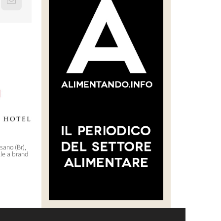
erest
Email
asano (Br),
“CREARE UNA FILIERA DELLA
WorldHotels (Bwh) sbarca
lle a brand
CARNE SELVATICA TRACCIABILE
nell’outdoor di lusso con il
E SOSTENIBILE”
brand Backdrop
30 Luglio 2026 14:28
29 Luglio 2026 10:22