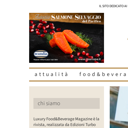
Salta
IL SITO DEDICATO A
al
contenuto
attualità
food&bevera
Ingrandisc
immagine
chi siamo
Luxury Food&Beverage Magazine è la
rivista, realizzata da Edizioni Turbo