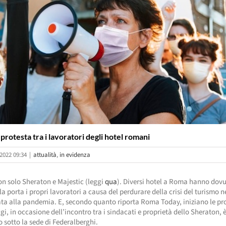
protesta tra i lavoratori degli hotel romani
2022 09:34
|
attualità
,
in evidenza
n solo Sheraton e Majestic (leggi
qua
). Diversi hotel a Roma hanno dov
la porta i propri lavoratori a causa del perdurare della crisi del turismo ne
ata alla pandemia. E, secondo quanto riporta Roma Today, iniziano le pro
gi, in occasione dell’incontro tra i sindacati e proprietà dello Sheraton, 
o sotto la sede di Federalberghi.