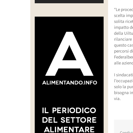
“Le proced
scelta imp
solita rice
impatto de
della Uilt
rilanciare
questo cas
percorsi d
Federalber
alle azien
I sindacat
l’occupazi
solo la pu
bisogna in
via.