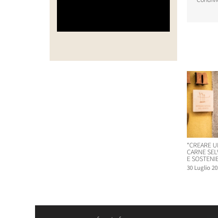
Condivi
Post corr
“CREARE U
CARNE SEL
E SOSTENIB
30 Luglio 20