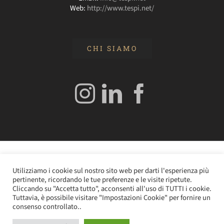
Web:
http://www.tespi.net/
CHI SIAMO
© 2020 Edizioni Turbo by Tespi Mediagroup - Direttore:
Utilizziamo i cookie sul nostro sito web per darti l'esperienza più
Angelo Frigerio -
Cookie Policy
–
Privacy Policy
- P.IVA
pertinente, ricordando le tue preferenze e le visite ripetute.
0362610964
Cliccando su "Accetta tutto", acconsenti all'uso di TUTTI i cookie.
Tuttavia, è possibile visitare "Impostazioni Cookie" per fornire un
consenso controllato..