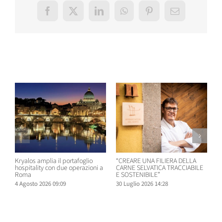
Facebook
X
LinkedIn
WhatsApp
Pinterest
Email
Post correlati
Kryalos amplia il portafoglio
“CREARE UNA FILIERA DELLA
W
hospitality con due operazioni a
CARNE SELVATICA TRACCIABILE
n
Roma
E SOSTENIBILE”
B
4 Agosto 2026 09:09
30 Luglio 2026 14:28
2