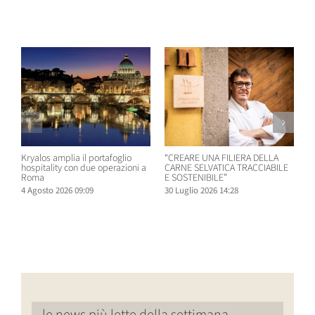
Post correlati
Kryalos amplia il portafoglio
“CREARE UNA FILIERA DELLA
W
hospitality con due operazioni a
CARNE SELVATICA TRACCIABILE
n
Roma
E SOSTENIBILE”
B
4 Agosto 2026 09:09
30 Luglio 2026 14:28
2