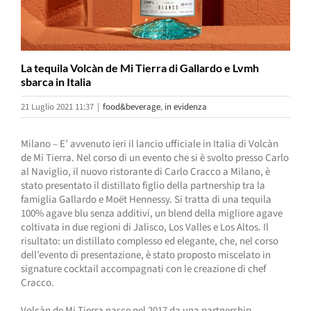
La tequila Volcàn de Mi Tierra di Gallardo e Lvmh
sbarca in Italia
21 Luglio 2021 11:37
|
food&beverage
,
in evidenza
Milano – E’ avvenuto ieri il lancio ufficiale in Italia di Volcàn
de Mi Tierra. Nel corso di un evento che si è svolto presso Carlo
al Naviglio, il nuovo ristorante di Carlo Cracco a Milano, è
stato presentato il distillato figlio della partnership tra la
famiglia Gallardo e Moët Hennessy. Si tratta di una tequila
100% agave blu senza additivi, un blend della migliore agave
coltivata in due regioni di Jalisco, Los Valles e Los Altos. Il
risultato: un distillato complesso ed elegante, che, nel corso
dell’evento di presentazione, è stato proposto miscelato in
signature cocktail accompagnati con le creazione di chef
Cracco.
Volcàn de Mi Tierra nasce nel 2017 da una partnership