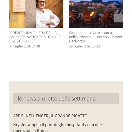
“CREARE UNA FILIERA DELLA
WorldHotels (Bwh) sbarca
A
CARNE SELVATICA TRACCIABILE
nell’outdoor di lusso con il brand
n
E SOSTENIBILE”
Backdrop
R
30 Luglio 2026 14:28
29 Luglio 2026 10:22
2
le news più lette della settimana
APP E INFLUENCER, IL GRANDE RICATTO
Kryalos amplia il portafoglio hospitality con due
operazioni a Roma