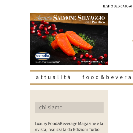
Salta
IL SITO DEDICATO A
al
contenuto
attualità
food&bevera
Ingrandisc
immagine
chi siamo
Luxury Food&Beverage Magazine è la
rivista, realizzata da Edizioni Turbo