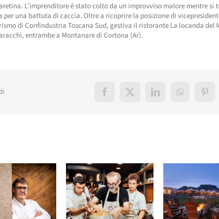
aretina. L’imprenditore è stato colto da un improvviso malore mentre si 
per una battuta di caccia. Oltre a ricoprire la posizione di vicepresident
rismo di Confindustria Toscana Sud, gestiva il ristorante La locanda del 
aracchi, entrambe a Montanare di Cortona (Ar).
di
Facebook
X
LinkedIn
WhatsApp
Pint
elati