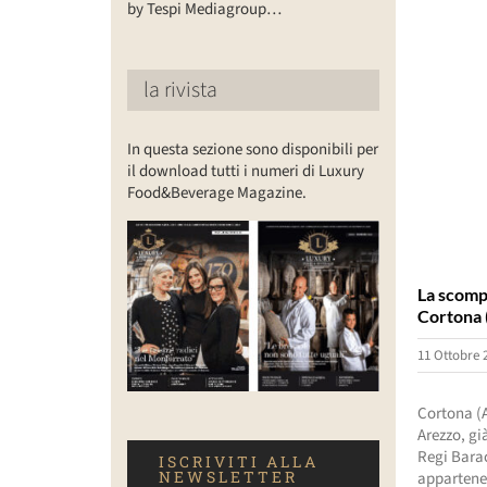
by Tespi Mediagroup…
la rivista
In questa sezione sono disponibili per
il download tutti i numeri di Luxury
Food&Beverage Magazine.
La scompa
Cortona 
11 Ottobre 
Cortona (A
Arezzo, gi
Regi Barac
ISCRIVITI ALLA
NEWSLETTER
appartenen