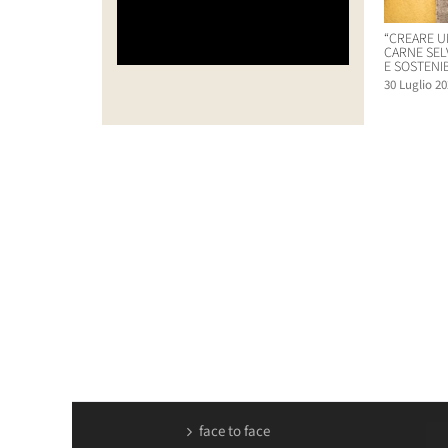
“CREARE U
CARNE SEL
E SOSTENIB
30 Luglio 20
face to face