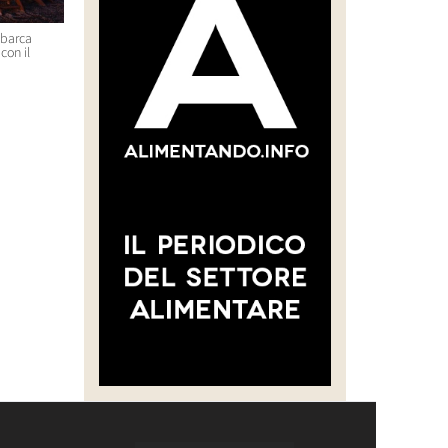
sbarca
“CREARE UNA FILIERA DELLA
Massimo Bottura e Lara Gilm
con il
CARNE SELVATICA TRACCIABILE
premiati con l’Avolta Legend
E SOSTENIBILE”
Award per il progetto Food F
Soul
30 Luglio 2026 14:28
29 Luglio 2026 14:50