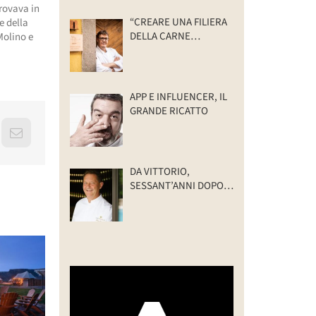
trovava in
“CREARE UNA FILIERA
e della
DELLA CARNE
Molino e
SELVATICA
TRACCIABILE E
SOSTENIBILE”
APP E INFLUENCER, IL
GRANDE RICATTO
erest
Email
DA VITTORIO,
SESSANT’ANNI DOPO:
IL VALORE DELLA
FAMIGLIA