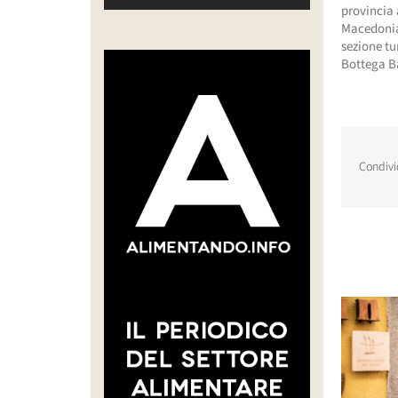
provincia 
Macedonia 
sezione tu
Bottega B
Condivi
Post corr