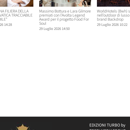
NA FILIERA DELLA
Massimo Bottura e Lara Gilmore
WorldHotels (Bwh) 
VATICA TRACCIABILE
premiati con l’Avolta Legend
nell’outdoor di lusso 
ILE”
Award per il progetto Food For
brand Backdrop
Soul
26 14:28
29 Luglio 2026 10:22
29 Luglio 2026 14:50
EDIZIONI TURBO by