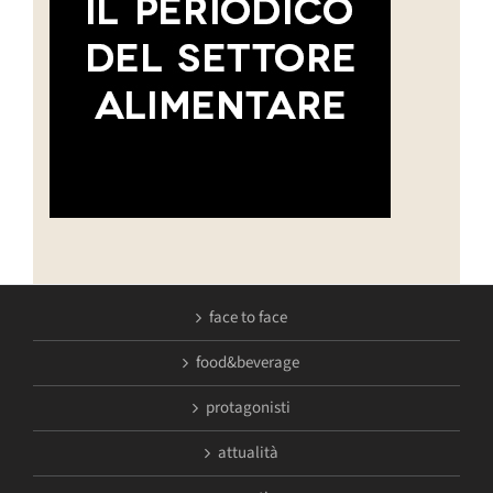
face to face
food&beverage
protagonisti
attualità