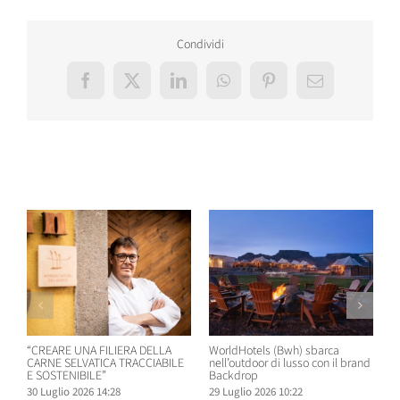
Condividi
Facebook
X
LinkedIn
WhatsApp
Pinterest
Email
Post correlati
“CREARE UNA FILIERA DELLA
WorldHotels (Bwh) sbarca
A
CARNE SELVATICA TRACCIABILE
nell’outdoor di lusso con il brand
n
E SOSTENIBILE”
Backdrop
R
30 Luglio 2026 14:28
29 Luglio 2026 10:22
2