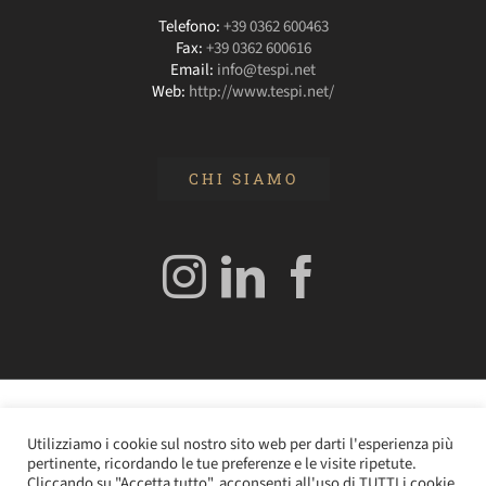
Telefono:
+39 0362 600463
Fax:
+39 0362 600616
Email:
info@tespi.net
Web:
http://www.tespi.net/
CHI SIAMO
© 2020 Edizioni Turbo by Tespi Mediagroup - Direttore:
Utilizziamo i cookie sul nostro sito web per darti l'esperienza più
Angelo Frigerio -
Cookie Policy
–
Privacy Policy
- P.IVA
pertinente, ricordando le tue preferenze e le visite ripetute.
0362610964
Cliccando su "Accetta tutto", acconsenti all'uso di TUTTI i cookie.