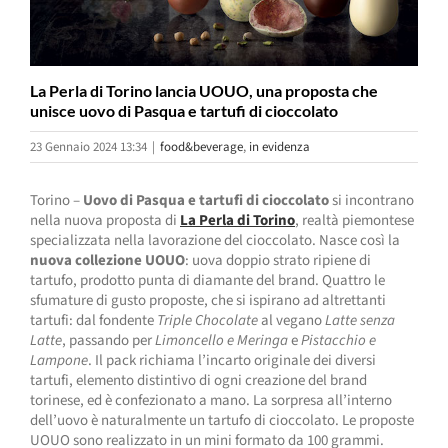
La Perla di Torino lancia UOUO, una proposta che
unisce uovo di Pasqua e tartufi di cioccolato
23 Gennaio 2024 13:34
|
food&beverage
,
in evidenza
Torino –
Uovo di Pasqua e tartufi di cioccolato
si incontrano
nella nuova proposta di
La Perla di Torino
, realtà piemontese
specializzata nella lavorazione del cioccolato. Nasce così la
nuova collezione UOUO
: uova doppio strato ripiene di
tartufo, prodotto punta di diamante del brand. Quattro le
sfumature di gusto proposte, che si ispirano ad altrettanti
tartufi: dal fondente
Triple Chocolate
al vegano
Latte senza
Latte
, passando per
Limoncello e Meringa
e
Pistacchio e
Lampone
. Il pack richiama l’incarto originale dei diversi
tartufi, elemento distintivo di ogni creazione del brand
torinese, ed è confezionato a mano. La sorpresa all’interno
dell’uovo è naturalmente un tartufo di cioccolato. Le proposte
UOUO sono realizzato in un mini formato da 100 grammi.