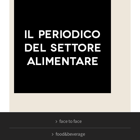
face to face
food&beverage