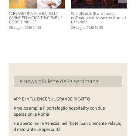
“CREARE UNA FILIERA DELLA
WorldHotels (Bwh) sbarca
A
CARNE SELVATICA TRACCIABILE
nell’outdoor di lusso con il brand
n
E SOSTENIBILE”
Backdrop
R
30 Luglio 2026 14:28
29 Luglio 2026 10:22
2
le news più lette della settimana
APP E INFLUENCER, IL GRANDE RICATTO
Kryalos amplia il portafoglio hospitality con due
operazioni a Roma
Ha aperto ieri, a Venezia, nell’hotel San Clemente Palace,
il ristorante Le Specialità