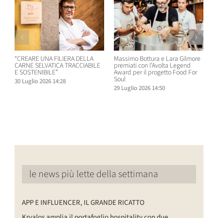
“CREARE UNA FILIERA DELLA
Massimo Bottura e Lara Gilmore
W
CARNE SELVATICA TRACCIABILE
premiati con l’Avolta Legend
n
E SOSTENIBILE”
Award per il progetto Food For
B
Soul
30 Luglio 2026 14:28
2
29 Luglio 2026 14:50
le news più lette della settimana
APP E INFLUENCER, IL GRANDE RICATTO
Kryalos amplia il portafoglio hospitality con due