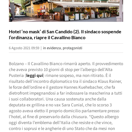
Hotel ‘no mask’ di San Candido (2). Il sindaco sospende
l’ordinanza, riapre il Cavallino Bianco
6 Agosto 2021 09:59
|
in evidenza
,
protagonisti
Bolzano – Il Cavallino Bianco rimarrà aperto. Il provvedimento
che aveva previsto 10 giorni di stop per l’albergo dell’Alta
Pusteria (
leggi qui
) rimane sospeso, ma non ritirato. È il
risultato dell’incontro diplomatico tra il sindaco Klaus Rainer,
le forze dell’ordine e il gestore Hannes Kuehebacher, che fa
dietrofront impegnandosi a far indossare la mascherina a tutti
i suoi collaboratori. Una causa sostenuta anche dalla
deputata ex grillina e no vax Sara Cunial, che lo scorso 3
agosto aveva eletto il proprio domicilio parlamentare presso
l’hotel, al fine di preservarlo dalla chiusura. “Questo albergo
oggi diventa l’emblema dell’Italia che resiste e che vince,
contro i soprusi e le angherie di uno Stato che da mesi non