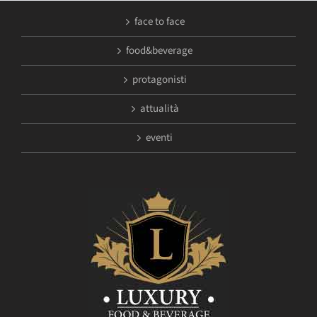
face to face
food&beverage
protagonisti
attualità
eventi