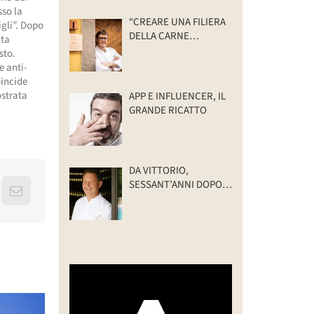
sso la
“CREARE UNA FILIERA
igli”. Dopo
DELLA CARNE
nta
SELVATICA
sto.
TRACCIABILE E
e anti-
SOSTENIBILE”
oincide
ostrata
APP E INFLUENCER, IL
GRANDE RICATTO
DA VITTORIO,
SESSANT’ANNI DOPO:
erest
Email
IL VALORE DELLA
FAMIGLIA