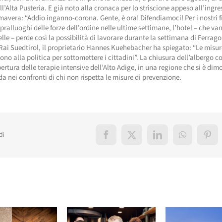
ll’Alta Pusteria. E già noto alla cronaca per lo striscione appeso all’ingre
mavera: “Addio inganno-corona. Gente, è ora! Difendiamoci! Per i nostri f
pralluoghi delle forze dell’ordine nelle ultime settimane, l’hotel – che va
elle – perde così la possibilità di lavorare durante la settimana di Ferrago
Rai Suedtirol, il proprietario Hannes Kuehebacher ha spiegato: “Le misur
ono alla politica per sottomettere i cittadini”. La chiusura dell’albergo c
pertura delle terapie intensive dell’Alto Adige, in una regione che si è dim
da nei confronti di chi non rispetta le misure di prevenzione.
di
Facebook
X
LinkedIn
WhatsApp
Pint
elati