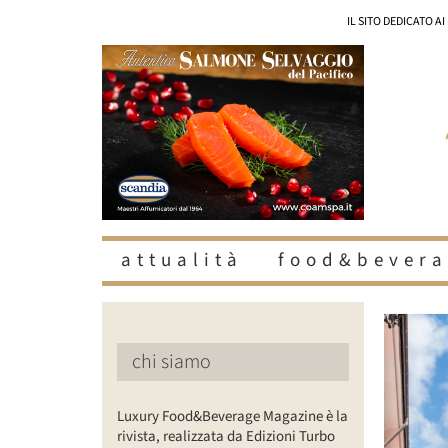
Salta
IL SITO DEDICATO A
al
contenuto
attualità
food&bevera
Ingrandisc
immagine
chi siamo
Luxury Food&Beverage Magazine è la
rivista, realizzata da Edizioni Turbo