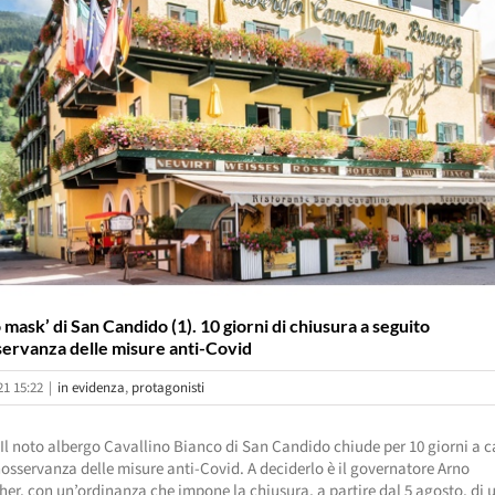
 mask’ di San Candido (1). 10 giorni di chiusura a seguito
sservanza delle misure anti-Covid
21 15:22
|
in evidenza
,
protagonisti
Il noto albergo Cavallino Bianco di San Candido chiude per 10 giorni a c
nosservanza delle misure anti-Covid. A deciderlo è il governatore Arno
r, con un’ordinanza che impone la chiusura, a partire dal 5 agosto, di 