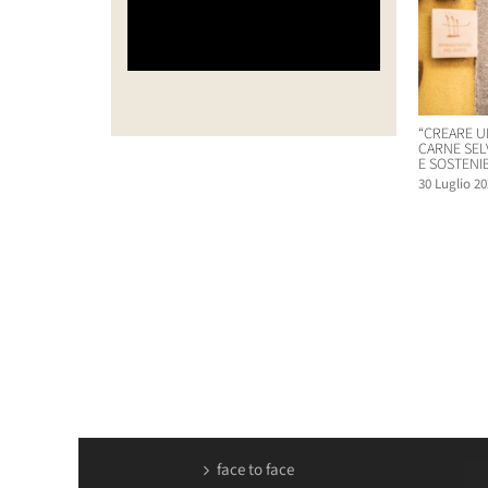
“CREARE U
CARNE SEL
E SOSTENIB
30 Luglio 20
face to face