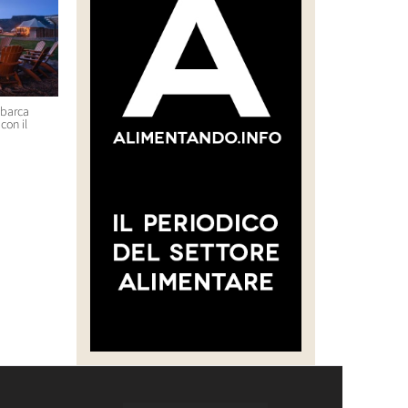
sbarca
“CREARE UNA FILIERA DELLA
Massimo Bottura e Lara Gilm
con il
CARNE SELVATICA TRACCIABILE
premiati con l’Avolta Legend
E SOSTENIBILE”
Award per il progetto Food F
Soul
30 Luglio 2026 14:28
29 Luglio 2026 14:50