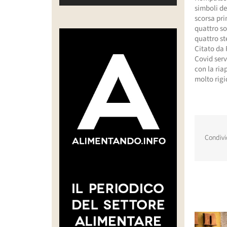
simboli de
scorsa pri
quattro so
quattro st
Citato da 
Covid serv
con la ria
molto rigi
Condivi
Post corr