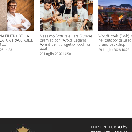
NA FILIERA DELLA
Massimo Bottura e Lara Gilmore
WorldHotels (Bwh) 
VATICA TRACCIABILE
premiati con l’Avolta Legend
nell’outdoor di lusso 
ILE”
Award per il progetto Food For
brand Backdrop
Soul
26 14:28
29 Luglio 2026 10:22
29 Luglio 2026 14:50
EDIZIONI TURBO by