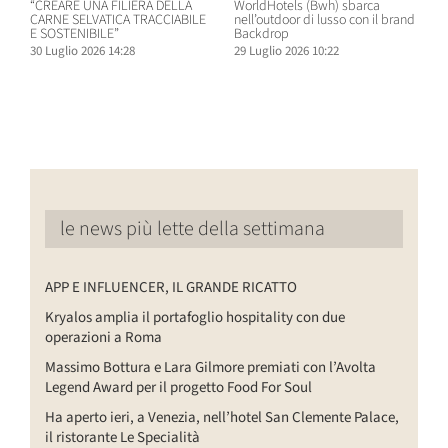
“CREARE UNA FILIERA DELLA
WorldHotels (Bwh) sbarca
A
CARNE SELVATICA TRACCIABILE
nell’outdoor di lusso con il brand
n
E SOSTENIBILE”
Backdrop
R
30 Luglio 2026 14:28
29 Luglio 2026 10:22
2
le news più lette della settimana
APP E INFLUENCER, IL GRANDE RICATTO
Kryalos amplia il portafoglio hospitality con due
operazioni a Roma
Massimo Bottura e Lara Gilmore premiati con l’Avolta
Legend Award per il progetto Food For Soul
Ha aperto ieri, a Venezia, nell’hotel San Clemente Palace,
il ristorante Le Specialità