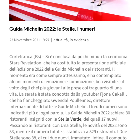
Guida Michelin 2022: le Stelle, i numeri
23 Novembre 2021 19:27
|
attualità
,
in evidenza
Cortefranca (Bs) – Si è conclusa da pochi minuti la cerimonia
Stars Revelation, che ha costituito la presentazione ufficiale
dell’edizione 2022 della Guida Michelin dei ristoranti. Il
momento era come sempre attesissimo, e ha contemplato
alcuni momenti di emozione e commozione, ben visibile sul
volto degli chef più giovani alle prese col traguardo di una
vita. La serata è stata condotta dalla youtuber Fjona Cakalli,
che ha fiancheggiato Gwendal Poullennec, direttore
internazionale di tutte le Guide Michelin. I freddi numeri sono
indicativi più di ogni parola. La Guida Michelin 2022 schiera 30
ristoranti insigniti con la
Stella Verde
, dei quali 17 nuovi.
Passando ai ristoranti con Una Stella, le novità del 2022 sono
33, mentre il numero totale si stabilizza a 329 ristoranti. I Due
Stelle sono 38, di cui due nuovi. Immutato, infine, il computo