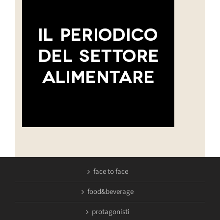
face to face
food&beverage
protagonisti