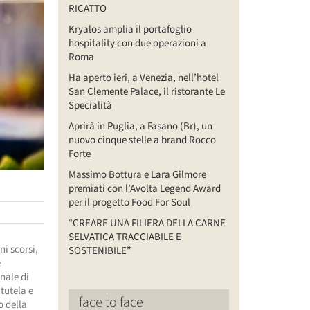
RICATTO
Kryalos amplia il portafoglio
hospitality con due operazioni a
Roma
Ha aperto ieri, a Venezia, nell’hotel
San Clemente Palace, il ristorante Le
Specialità
Aprirà in Puglia, a Fasano (Br), un
nuovo cinque stelle a brand Rocco
Forte
Massimo Bottura e Lara Gilmore
premiati con l’Avolta Legend Award
per il progetto Food For Soul
“CREARE UNA FILIERA DELLA CARNE
SELVATICA TRACCIABILE E
i scorsi,
SOSTENIBILE”
e
nale di
 tutela e
face to face
o della