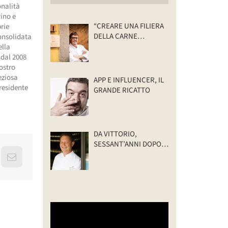
onalità
vino e
“CREARE UNA FILIERA
prie
DELLA CARNE
consolidata
SELVATICA
ella
TRACCIABILE E
o dal 2008
SOSTENIBILE”
nostro
eziosa
APP E INFLUENCER, IL
presidente
GRANDE RICATTO
DA VITTORIO,
SESSANT’ANNI DOPO:
IL VALORE DELLA
erest
Email
FAMIGLIA