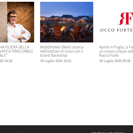
NA FILIERA DELLA
WorldHotels (Bwh) sbarca
Aprirà in Puglia, a F
VATICA TRACCIABILE
nell’outdoor di lusso con il
un nuovo cinque ste
ILE”
brand Backdrop
Rocco Forte
26 14:28
29 Luglio 2026 10:22
29 Luglio 2026 09:30