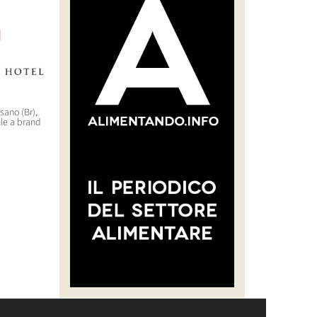
asano (Br),
“CREARE UNA FILIERA DELLA
WorldHotels (Bwh) sbarca
lle a brand
CARNE SELVATICA TRACCIABILE
nell’outdoor di lusso con il
E SOSTENIBILE”
brand Backdrop
30 Luglio 2026 14:28
29 Luglio 2026 10:22