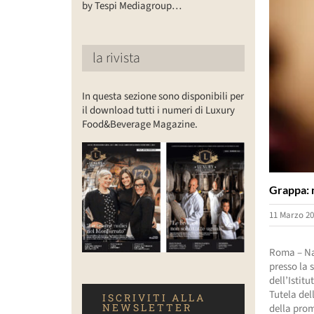
by Tespi Mediagroup…
la rivista
In questa sezione sono disponibili per
il download tutti i numeri di Luxury
Food&Beverage Magazine.
Grappa: n
11 Marzo 20
Roma – Nas
presso la 
dell’Istit
Tutela del
ISCRIVITI ALLA
NEWSLETTER
della prom