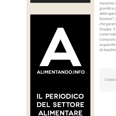
massima im
giuridica 
delle spec
funzioni”.
che garant
Grappa. Il 
come Indic
Consorzio 
acquavite,
di AssoDis
Condivi
Post corr