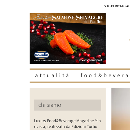
Salta
IL SITO DEDICATO A
al
contenuto
attualità
food&bevera
Ingrandisc
immagine
chi siamo
Luxury Food&Beverage Magazine è la
rivista, realizzata da Edizioni Turbo