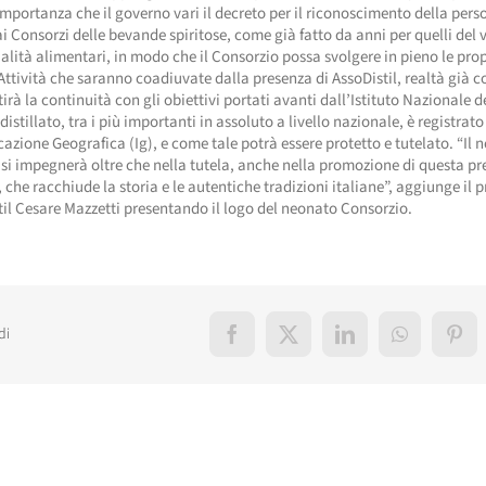
portanza che il governo vari il decreto per il riconoscimento della pers
ai Consorzi delle bevande spiritose, come già fatto da anni per quelli del 
ialità alimentari, in modo che il Consorzio possa svolgere in pieno le pro
 Attività che saranno coadiuvate dalla presenza di AssoDistil, realtà già 
irà la continuità con gli obiettivi portati avanti dall’Istituto Nazionale d
distillato, tra i più importanti in assoluto a livello nazionale, è registrat
azione Geografica (Ig), e come tale potrà essere protetto e tutelato. “Il 
si impegnerà oltre che nella tutela, anche nella promozione di questa pr
 che racchiude la storia e le autentiche tradizioni italiane”, aggiunge il 
til Cesare Mazzetti presentando il logo del neonato Consorzio.
di
Facebook
X
LinkedIn
WhatsApp
Pint
elati