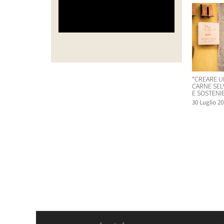
“CREARE U
CARNE SEL
E SOSTENIB
30 Luglio 20