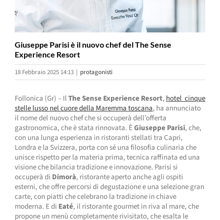
Giuseppe Parisi è il nuovo chef del The Sense
Experience Resort
18 Febbraio 2025 14:13
|
protagonisti
Follonica (Gr) – Il
The Sense Experience Resort
,
hotel cinque
stelle lusso nel cuore della Maremma toscana
, ha annunciato
il nome del nuovo chef che si occuperà dell’offerta
gastronomica, che è stata rinnovata. È
Giuseppe Parisi
, che,
con una lunga esperienza in ristoranti stellati tra Capri,
Londra e la Svizzera, porta con sé una filosofia culinaria che
unisce rispetto per la materia prima, tecnica raffinata ed una
visione che bilancia tradizione e innovazione. Parisi si
occuperà di
Dimorà
, ristorante aperto anche agli ospiti
esterni, che offre percorsi di degustazione e una selezione gran
carte, con piatti che celebrano la tradizione in chiave
moderna. E di
Eaté
, il ristorante gourmet in riva al mare, che
propone un menù completamente rivisitato, che esalta le