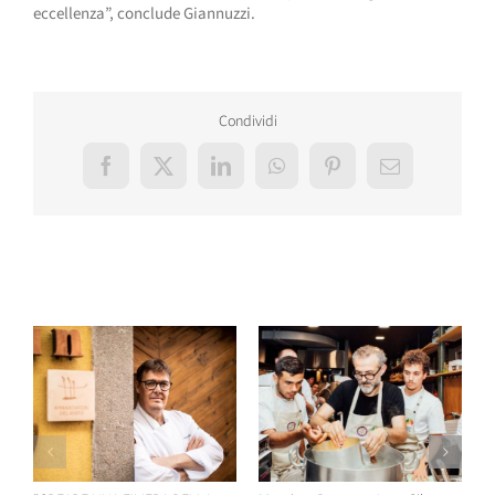
eccellenza”, conclude Giannuzzi.
Condividi
Facebook
X
LinkedIn
WhatsApp
Pinterest
Email
Post correlati