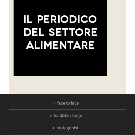
face to face
food&beverage
protagonisti