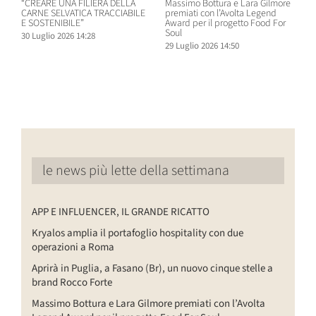
“CREARE UNA FILIERA DELLA
Massimo Bottura e Lara Gilmore
W
CARNE SELVATICA TRACCIABILE
premiati con l’Avolta Legend
n
E SOSTENIBILE”
Award per il progetto Food For
B
Soul
30 Luglio 2026 14:28
2
29 Luglio 2026 14:50
le news più lette della settimana
APP E INFLUENCER, IL GRANDE RICATTO
Kryalos amplia il portafoglio hospitality con due
operazioni a Roma
Aprirà in Puglia, a Fasano (Br), un nuovo cinque stelle a
brand Rocco Forte
Massimo Bottura e Lara Gilmore premiati con l’Avolta