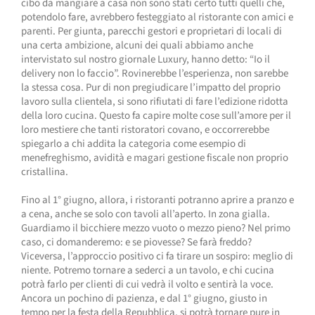
cibo da mangiare a casa non sono stati certo tutti quelli che,
potendolo fare, avrebbero festeggiato al ristorante con amici e
parenti. Per giunta, parecchi gestori e proprietari di locali di
una certa ambizione, alcuni dei quali abbiamo anche
intervistato sul nostro giornale Luxury, hanno detto: “Io il
delivery non lo faccio”. Rovinerebbe l’esperienza, non sarebbe
la stessa cosa. Pur di non pregiudicare l’impatto del proprio
lavoro sulla clientela, si sono rifiutati di fare l’edizione ridotta
della loro cucina. Questo fa capire molte cose sull’amore per il
loro mestiere che tanti ristoratori covano, e occorrerebbe
spiegarlo a chi addita la categoria come esempio di
menefreghismo, avidità e magari gestione fiscale non proprio
cristallina.
Fino al 1° giugno, allora, i ristoranti potranno aprire a pranzo e
a cena, anche se solo con tavoli all’aperto. In zona gialla.
Guardiamo il bicchiere mezzo vuoto o mezzo pieno? Nel primo
caso, ci domanderemo: e se piovesse? Se farà freddo?
Viceversa, l’approccio positivo ci fa tirare un sospiro: meglio di
niente. Potremo tornare a sederci a un tavolo, e chi cucina
potrà farlo per clienti di cui vedrà il volto e sentirà la voce.
Ancora un pochino di pazienza, e dal 1° giugno, giusto in
tempo per la festa della Repubblica, si potrà tornare pure in