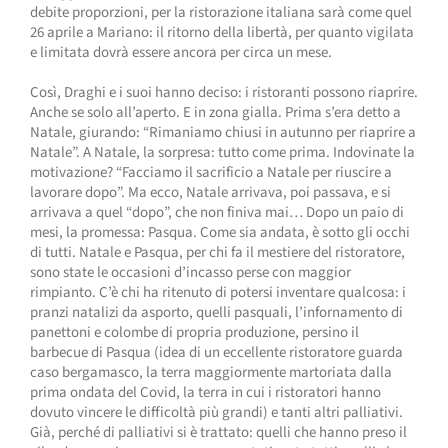
debite proporzioni, per la ristorazione italiana sarà come quel
26 aprile a Mariano: il ritorno della libertà, per quanto vigilata
e limitata dovrà essere ancora per circa un mese.
Così, Draghi e i suoi hanno deciso: i ristoranti possono riaprire.
Anche se solo all’aperto. E in zona gialla. Prima s’era detto a
Natale, giurando: “Rimaniamo chiusi in autunno per riaprire a
Natale”. A Natale, la sorpresa: tutto come prima. Indovinate la
motivazione? “Facciamo il sacrificio a Natale per riuscire a
lavorare dopo”. Ma ecco, Natale arrivava, poi passava, e si
arrivava a quel “dopo”, che non finiva mai… Dopo un paio di
mesi, la promessa: Pasqua. Come sia andata, è sotto gli occhi
di tutti. Natale e Pasqua, per chi fa il mestiere del ristoratore,
sono state le occasioni d’incasso perse con maggior
rimpianto. C’è chi ha ritenuto di potersi inventare qualcosa: i
pranzi natalizi da asporto, quelli pasquali, l’infornamento di
panettoni e colombe di propria produzione, persino il
barbecue di Pasqua (idea di un eccellente ristoratore guarda
caso bergamasco, la terra maggiormente martoriata dalla
prima ondata del Covid, la terra in cui i ristoratori hanno
dovuto vincere le difficoltà più grandi) e tanti altri palliativi.
Già, perché di palliativi si è trattato: quelli che hanno preso il