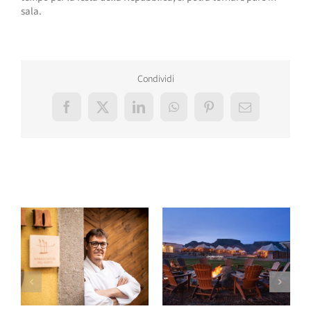
sala.
Condividi
Facebook
X
LinkedIn
WhatsApp
Pinterest
Email
Post correlati