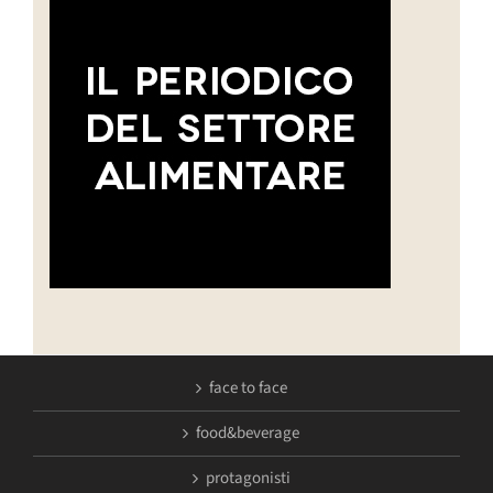
face to face
food&beverage
protagonisti