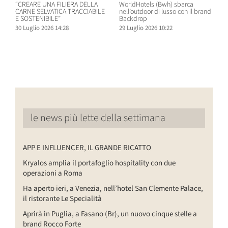
“CREARE UNA FILIERA DELLA
WorldHotels (Bwh) sbarca
A
CARNE SELVATICA TRACCIABILE
nell’outdoor di lusso con il brand
n
E SOSTENIBILE”
Backdrop
R
30 Luglio 2026 14:28
29 Luglio 2026 10:22
2
le news più lette della settimana
APP E INFLUENCER, IL GRANDE RICATTO
Kryalos amplia il portafoglio hospitality con due
operazioni a Roma
Ha aperto ieri, a Venezia, nell’hotel San Clemente Palace,
il ristorante Le Specialità
Aprirà in Puglia, a Fasano (Br), un nuovo cinque stelle a
brand Rocco Forte