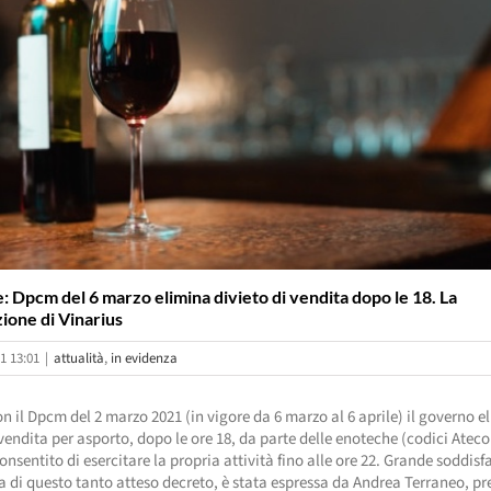
 Dpcm del 6 marzo elimina divieto di vendita dopo le 18. La
ione di Vinarius
1 13:01
|
attualità
,
in evidenza
 il Dpcm del 2 marzo 2021 (in vigore da 6 marzo al 6 aprile) il governo el
 vendita per asporto, dopo le ore 18, da parte delle enoteche (codici Ateco
consentito di esercitare la propria attività fino alle ore 22. Grande soddisf
ia di questo tanto atteso decreto, è stata espressa da Andrea Terraneo, pr