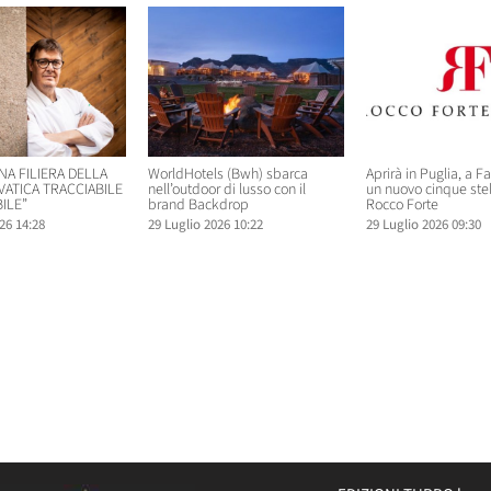
NA FILIERA DELLA
WorldHotels (Bwh) sbarca
Aprirà in Puglia, a F
VATICA TRACCIABILE
nell’outdoor di lusso con il
un nuovo cinque ste
ILE”
brand Backdrop
Rocco Forte
26 14:28
29 Luglio 2026 10:22
29 Luglio 2026 09:30