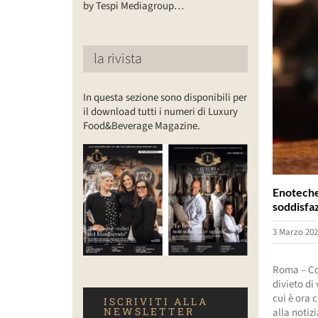
by Tespi Mediagroup…
la rivista
In questa sezione sono disponibili per
il download tutti i numeri di Luxury
Food&Beverage Magazine.
Enoteche:
soddisfaz
3 Marzo 202
Roma – Con
divieto di
cui è ora 
ISCRIVITI ALLA
NEWSLETTER
alla notiz