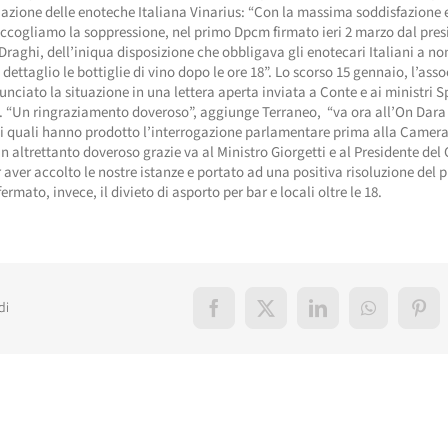
iazione delle enoteche Italiana Vinarius: “Con la massima soddisfazione 
ccogliamo la soppressione, nel primo Dpcm firmato ieri 2 marzo dal pres
Draghi, dell’iniqua disposizione che obbligava gli enotecari Italiani a no
 dettaglio le bottiglie di vino dopo le ore 18”. Lo scorso 15 gennaio, l’ass
nciato la situazione in una lettera aperta inviata a Conte e ai ministri 
. “Un ringraziamento doveroso”, aggiunge Terraneo, “va ora all’On Dara 
i quali hanno prodotto l’interrogazione parlamentare prima alla Camera 
n altrettanto doveroso grazie va al Ministro Giorgetti e al Presidente del
 aver accolto le nostre istanze e portato ad una positiva risoluzione del 
rmato, invece, il divieto di asporto per bar e locali oltre le 18.
di
Facebook
X
LinkedIn
WhatsApp
Pint
elati