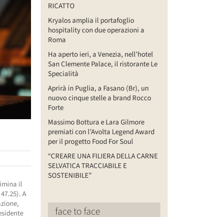
RICATTO
Kryalos amplia il portafoglio
hospitality con due operazioni a
Roma
Ha aperto ieri, a Venezia, nell’hotel
San Clemente Palace, il ristorante Le
Specialità
Aprirà in Puglia, a Fasano (Br), un
nuovo cinque stelle a brand Rocco
Forte
Massimo Bottura e Lara Gilmore
premiati con l’Avolta Legend Award
per il progetto Food For Soul
“CREARE UNA FILIERA DELLA CARNE
SELVATICA TRACCIABILE E
SOSTENIBILE”
imina il
 47.25). A
azione,
face to face
esidente