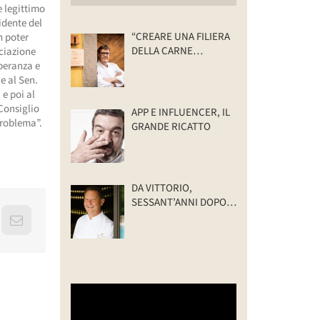
e legittimo
idente del
“CREARE UNA FILIERA
n poter
DELLA CARNE
ociazione
SELVATICA
Speranza e
TRACCIABILE E
e al Sen.
SOSTENIBILE”
e poi al
 Consiglio
APP E INFLUENCER, IL
problema”.
GRANDE RICATTO
DA VITTORIO,
SESSANT’ANNI DOPO:
IL VALORE DELLA
erest
Email
FAMIGLIA