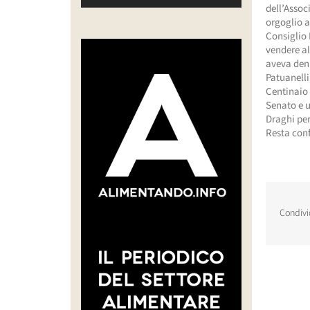
dell’Assoc
orgoglio a
Consiglio 
vendere al
aveva denu
Patuanelli
Centinaio 
Senato e u
Draghi per
Resta confe
Condivi
Post corr