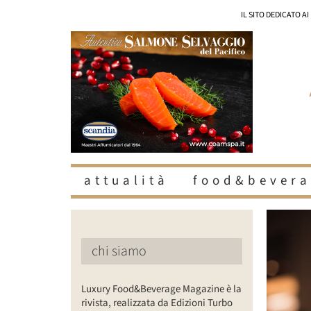
Salta
IL SITO DEDICATO A
al
contenuto
attualità
food&bevera
Ingrandisc
immagine
chi siamo
Luxury Food&Beverage Magazine è la
rivista, realizzata da Edizioni Turbo