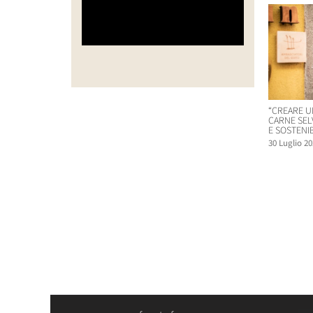
“CREARE U
CARNE SEL
E SOSTENIB
30 Luglio 20