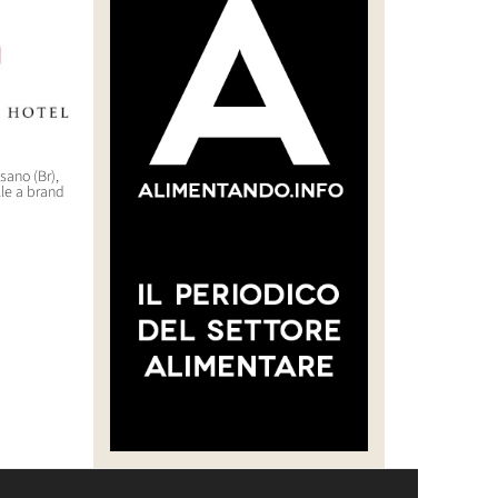
asano (Br),
“CREARE UNA FILIERA DELLA
WorldHotels (Bwh) sbarca
lle a brand
CARNE SELVATICA TRACCIABILE
nell’outdoor di lusso con il
E SOSTENIBILE”
brand Backdrop
30 Luglio 2026 14:28
29 Luglio 2026 10:22