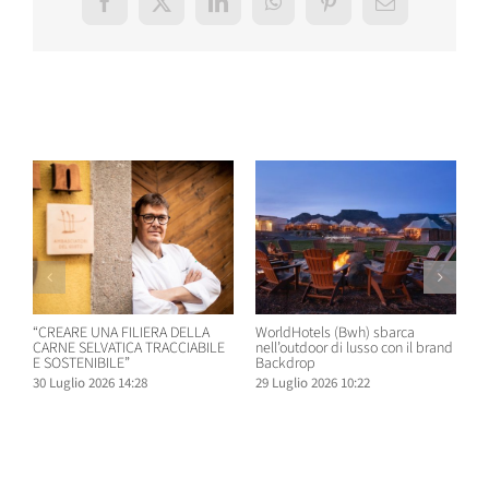
Facebook
X
LinkedIn
WhatsApp
Pinterest
Email
Post correlati
“CREARE UNA FILIERA DELLA
WorldHotels (Bwh) sbarca
A
CARNE SELVATICA TRACCIABILE
nell’outdoor di lusso con il brand
n
E SOSTENIBILE”
Backdrop
R
30 Luglio 2026 14:28
29 Luglio 2026 10:22
2