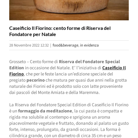
Caseificio Il Fiorino: cento forme di Riserva del
Fondatore per Natale
28 Novembre 2022 12:32
|
food&beverage
,
in evidenza
Grosseto – Cento forme di
Riserva del Fondatore Special
Edition
in occasione del Natale. E’ l’iniziativa di
Caseificio Il
Fiorino
, che per le feste lancia un’edizione speciale del
pregiato
pecorino
che matura per quasi due anni nella grotta
naturale dei Fiorini ed è prodotto solo con latte proveniente
dai pascoli del Monte Amiata e della Maremma.
La Riserva del Fondatore Special Edition di Caseificio Il Fiorino
è un
formaggio da meditazione
, la cui pasta è compatta e
rigida ma solubile al contempo e sprigiona un aroma
piacevolmente vegetale e fruttato, donando al palato un gusto
forte, intenso, prolungato, da grandi occasioni. La forma è
cilindrica grande, con un diametro di circa 35 cm e un peso