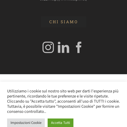
CHI SIAMO
© 2020 Edizioni Turbo by Tespi Mediagroup - Direttore:
Utilizziamo i cookie sul nostro sito web per darti l'esperienza più
Angelo Frigerio -
Cookie Policy
–
Privacy Policy
- P.IVA
pertinente, ricordando le tue preferenze e le visite ripetute.
0362610964
Cliccando su "Accetta tutto", acconsenti all'uso di TUTTI i cookie.
Tuttavia, è possibile visitare "Impostazioni Cookie" per fornire un
consenso controllato..
Impostazioni Cookie
Accetta Tutti
Instagram
LinkedIn
Facebook