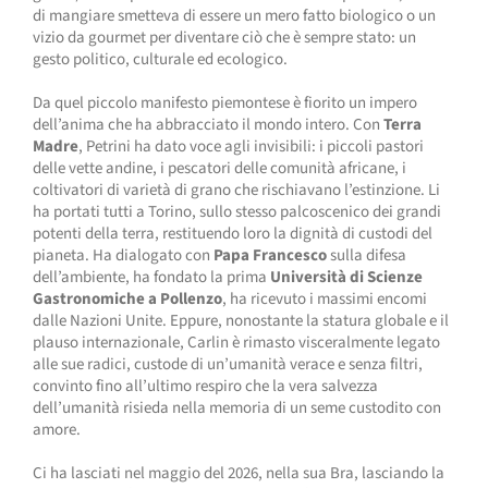
di mangiare smetteva di essere un mero fatto biologico o un
vizio da gourmet per diventare ciò che è sempre stato: un
gesto politico, culturale ed ecologico.
Da quel piccolo manifesto piemontese è fiorito un impero
dell’anima che ha abbracciato il mondo intero. Con
Terra
Madre
, Petrini ha dato voce agli invisibili: i piccoli pastori
delle vette andine, i pescatori delle comunità africane, i
coltivatori di varietà di grano che rischiavano l’estinzione. Li
ha portati tutti a Torino, sullo stesso palcoscenico dei grandi
potenti della terra, restituendo loro la dignità di custodi del
pianeta. Ha dialogato con
Papa Francesco
sulla difesa
dell’ambiente, ha fondato la prima
Università di Scienze
Gastronomiche a Pollenzo
, ha ricevuto i massimi encomi
dalle Nazioni Unite. Eppure, nonostante la statura globale e il
plauso internazionale, Carlin è rimasto visceralmente legato
alle sue radici, custode di un’umanità verace e senza filtri,
convinto fino all’ultimo respiro che la vera salvezza
dell’umanità risieda nella memoria di un seme custodito con
amore.
Ci ha lasciati nel maggio del 2026, nella sua Bra, lasciando la