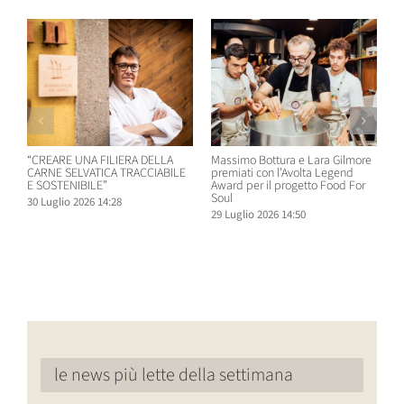
“CREARE UNA FILIERA DELLA
Massimo Bottura e Lara Gilmore
W
CARNE SELVATICA TRACCIABILE
premiati con l’Avolta Legend
n
E SOSTENIBILE”
Award per il progetto Food For
B
Soul
30 Luglio 2026 14:28
2
29 Luglio 2026 14:50
le news più lette della settimana