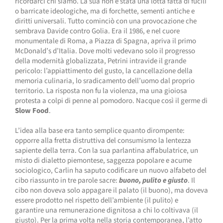
ricordarci chi siamo. La sua non è stata una lotta fatta di fucili
o barricate ideologiche, ma di forchette, sementi antiche e
diritti universali. Tutto cominciò con una provocazione che
sembrava Davide contro Golia. Era il 1986, e nel cuore
monumentale di Roma, a Piazza di Spagna, apriva il primo
McDonald’s d’Italia. Dove molti vedevano solo il progresso
della modernità globalizzata, Petrini intravide il grande
pericolo: l’appiattimento del gusto, la cancellazione della
memoria culinaria, lo sradicamento dell’uomo dal proprio
territorio. La risposta non fu la violenza, ma una gioiosa
protesta a colpi di penne al pomodoro. Nacque così il germe di
Slow Food
.
L’idea alla base era tanto semplice quanto dirompente:
opporre alla fretta distruttiva del consumismo la lentezza
sapiente della terra. Con la sua parlantina affabulatrice, un
misto di dialetto piemontese, saggezza popolare e acume
sociologico, Carlin ha saputo codificare un nuovo alfabeto del
cibo riassunto in tre parole sacre:
buono, pulito e giusto
. Il
cibo non doveva solo appagare il palato (il buono), ma doveva
essere prodotto nel rispetto dell’ambiente (il pulito) e
garantire una remunerazione dignitosa a chi lo coltivava (il
giusto). Per la prima volta nella storia contemporanea, l’atto