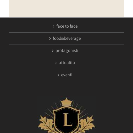
face to face
food&beverage
protagonisti
attualità
eventi