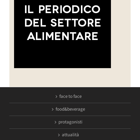
face to face
food&beverage
protagonisti
attualità