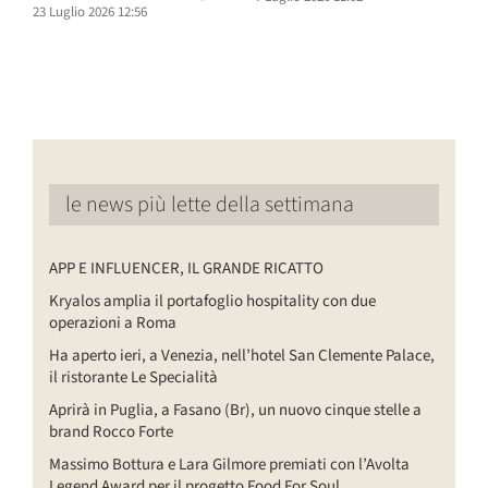
D
23 Luglio 2026 12:56
6
le news più lette della settimana
APP E INFLUENCER, IL GRANDE RICATTO
Kryalos amplia il portafoglio hospitality con due
operazioni a Roma
Ha aperto ieri, a Venezia, nell’hotel San Clemente Palace,
il ristorante Le Specialità
Aprirà in Puglia, a Fasano (Br), un nuovo cinque stelle a
brand Rocco Forte
Massimo Bottura e Lara Gilmore premiati con l’Avolta
Legend Award per il progetto Food For Soul