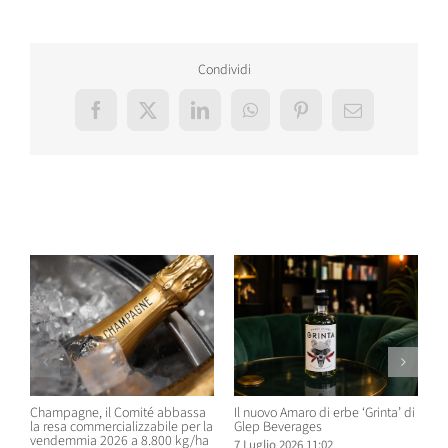
Condividi
Facebook
X
LinkedIn
WhatsApp
Pinterest
Email
Post correlati
Champagne, il Comité abbassa
Il nuovo Amaro di erbe ‘Grinta’ di
B
la resa commercializzabile per la
Glep Beverages
B
vendemmia 2026 a 8.800 kg/ha
S
7 Luglio 2026 11:02