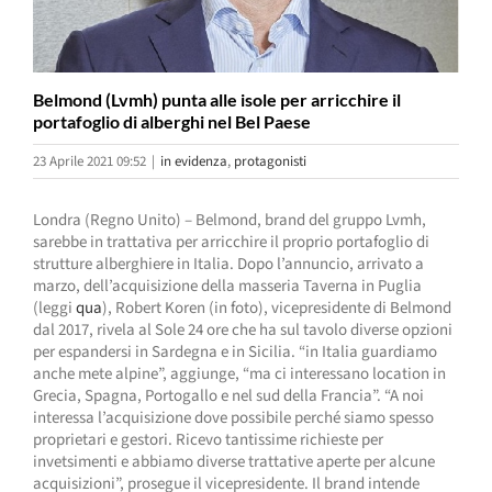
Belmond (Lvmh) punta alle isole per arricchire il
portafoglio di alberghi nel Bel Paese
23 Aprile 2021 09:52
|
in evidenza
,
protagonisti
Londra (Regno Unito) – Belmond, brand del gruppo Lvmh,
sarebbe in trattativa per arricchire il proprio portafoglio di
strutture alberghiere in Italia. Dopo l’annuncio, arrivato a
marzo, dell’acquisizione della masseria Taverna in Puglia
(leggi
qua
), Robert Koren (in foto), vicepresidente di Belmond
dal 2017, rivela al Sole 24 ore che ha sul tavolo diverse opzioni
per espandersi in Sardegna e in Sicilia. “in Italia guardiamo
anche mete alpine”, aggiunge, “ma ci interessano location in
Grecia, Spagna, Portogallo e nel sud della Francia”. “A noi
interessa l’acquisizione dove possibile perché siamo spesso
proprietari e gestori. Ricevo tantissime richieste per
invetsimenti e abbiamo diverse trattative aperte per alcune
acquisizioni”, prosegue il vicepresidente. Il brand intende