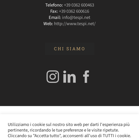
Telefono:
+39 0362 600463
Fax:
+39 0362 600616
Email:
info@tespi.net
Web:
http://www.tespi.net/
CHI SIAMO
© 2020 Edizioni Turbo by Tespi Mediagroup - Direttore:
Utilizziamo i cookie sul nostro sito web per darti l'esperienza più
Angelo Frigerio -
Cookie Policy
–
Privacy Policy
- P.IVA
pertinente, ricordando le tue preferenze e le visite ripetute.
0362610964
Cliccando su "Accetta tutto", acconsenti all'uso di TUTTI i cookie.