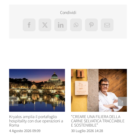
Condividi
Facebook
X
LinkedIn
WhatsApp
Pinterest
Email
Post correlati
Kryalos amplia il portafoglio
“CREARE UNA FILIERA DELLA
W
hospitality con due operazioni a
CARNE SELVATICA TRACCIABILE
n
Roma
E SOSTENIBILE”
B
4 Agosto 2026 09:09
30 Luglio 2026 14:28
2