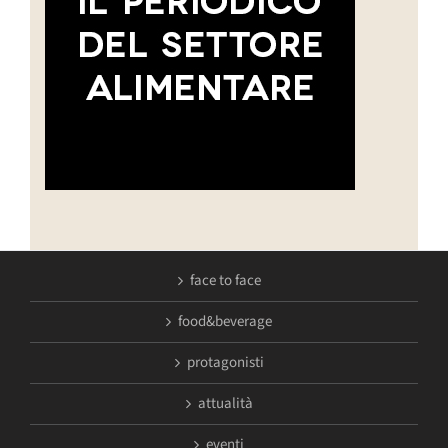
face to face
food&beverage
protagonisti
attualità
eventi