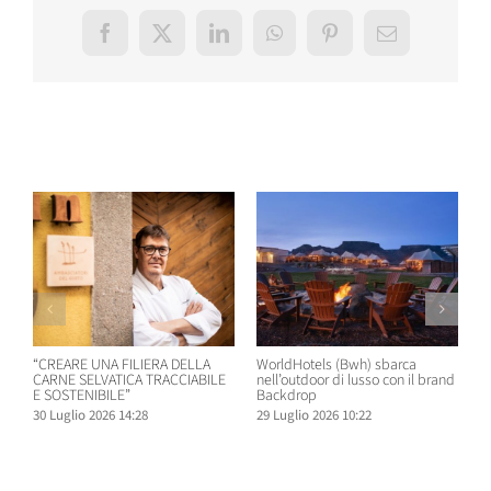
Facebook
X
LinkedIn
WhatsApp
Pinterest
Email
Post correlati
“CREARE UNA FILIERA DELLA
WorldHotels (Bwh) sbarca
A
CARNE SELVATICA TRACCIABILE
nell’outdoor di lusso con il brand
n
E SOSTENIBILE”
Backdrop
R
30 Luglio 2026 14:28
29 Luglio 2026 10:22
2