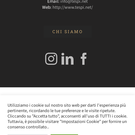
Email:
info@tespi.net
Web:
http://www.tespi.net/
CHI SIAMO
© 2020 Edizioni Turbo by Tespi Mediagroup - Direttore:
Utilizziamo i cookie sul nostro sito web per darti l'esperienza più
Angelo Frigerio -
Cookie Policy
–
Privacy Policy
- P.IVA
pertinente, ricordando le tue preferenze e le visite ripetute.
0362610964
Cliccando su "Accetta tutto", acconsenti all'uso di TUTTI i cookie.
Tuttavia, è possibile visitare "Impostazioni Cookie" per fornire un
consenso controllato..