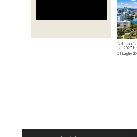
Debutterà a
nel 2027 H
28 Luglio 20