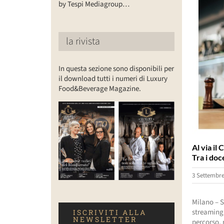
by Tespi Mediagroup…
la rivista
In questa sezione sono disponibili per
il download tutti i numeri di Luxury
Food&Beverage Magazine.
Al via il
Tra i do
3 Settembre
Milano – S
streaming
ISCRIVITI ALLA
NEWSLETTER
percorso, 