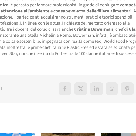
mica
, è pensato per formare professionisti in grado di coniugare
compet
attenzione all’ambiente
e
consapevolezza delle filiere alimentari
. 
azione, i partecipanti acquisiranno strumenti pratici e teorici spendibili i
rofessionali, in linea con le attuali richieste del mercato orientato alla
ità. Tra i docenti del corso ci sarà anche
Cristina Bowerman
, chef di
Gla
 ristorante una Stella Michelin a Roma. Bowerman, infatti, è ambasciatri
ia colta e sostenibile, impegnata con realtà come Fao, World Food Pro
ata inoltre tra le prime chef italiane Plastic Free ed è stata selezionata pe
reen Star, nonché inserita da Forbes tra le 100 donne italiane di successo
di
Facebook
X
LinkedIn
WhatsApp
Pint
elati