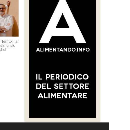
Territori’ al
Debutterà a Orlando, in Florida,
Al San Domenico Palace di
Belmond).
nel 2027 Host America
Taormina un pop-up
 chef
gastronomico che durerà
28 Luglio 2026 10:22
r
cinque serate
14 Luglio 2026 11:01