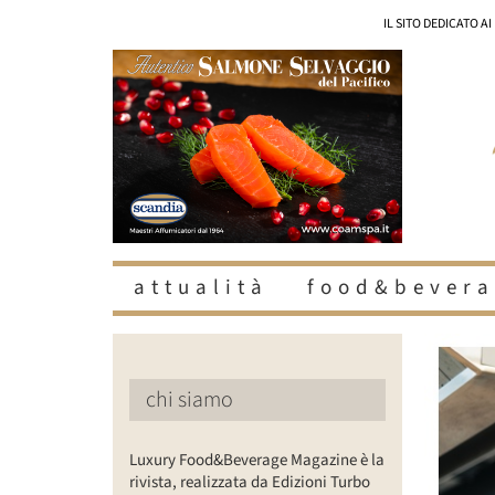
Salta
IL SITO DEDICATO A
al
contenuto
attualità
food&bevera
Ingrandisc
immagine
chi siamo
Luxury Food&Beverage Magazine è la
rivista, realizzata da Edizioni Turbo