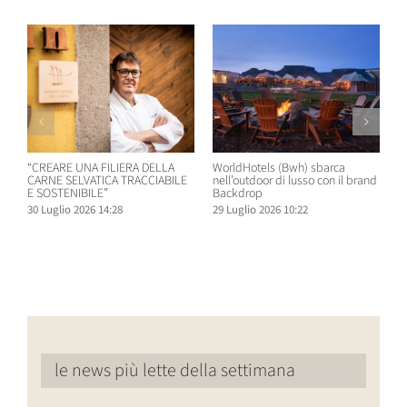
“CREARE UNA FILIERA DELLA
WorldHotels (Bwh) sbarca
A
CARNE SELVATICA TRACCIABILE
nell’outdoor di lusso con il brand
n
E SOSTENIBILE”
Backdrop
R
30 Luglio 2026 14:28
29 Luglio 2026 10:22
2
le news più lette della settimana