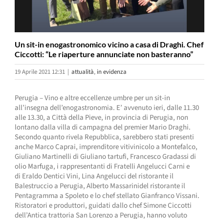
Un sit-in enogastronomico vicino a casa di Draghi. Chef
Ciccotti: “Le riaperture annunciate non basteranno”
19 Aprile 2021 12:31
|
attualità
,
in evidenza
Perugia – Vino e altre eccellenze umbre per un sit-in
all’insegna dell’enogastronomia. E’ avvenuto ieri, dalle 11.30
alle 13.30, a Città della Pieve, in provincia di Perugia, non
lontano dalla villa di campagna del premier Mario Draghi.
Secondo quanto rivela Repubblica, sarebbero stati presenti
anche Marco Caprai, imprenditore vitivinicolo a Montefalco,
Giuliano Martinelli di Giuliano tartufi, Francesco Gradassi di
olio Marfuga, i rappresentanti di Fratelli Angelucci Carni e
di Eraldo Dentici Vini, Lina Angelucci del ristorante il
Balestruccio a Perugia, Alberto Massarinidel ristorante il
Pentagramma a Spoleto e lo chef stellato Gianfranco Vissani.
Ristoratori e produttori, guidati dallo chef Simone Ciccotti
dell’Antica trattoria San Lorenzo a Perugia, hanno voluto