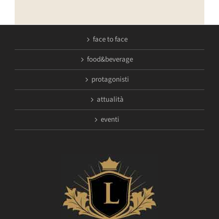
face to face
food&beverage
protagonisti
attualità
eventi