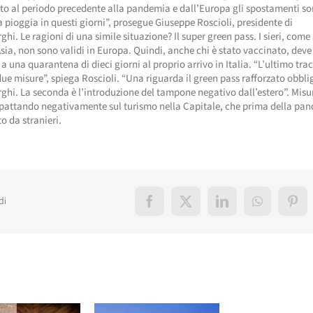
to al periodo precedente alla pandemia e dall’Europa gli spostamenti s
a pioggia in questi giorni”, prosegue Giuseppe Roscioli, presidente di
ghi. Le ragioni di una simile situazione? Il super green pass. I sieri, come
 Asia, non sono validi in Europa. Quindi, anche chi è stato vaccinato, deve
 a una quarantena di dieci giorni al proprio arrivo in Italia. “L’ultimo trac
ue misure”, spiega Roscioli. “Una riguarda il green pass rafforzato obbli
rghi. La seconda è l’introduzione del tampone negativo dall’estero”. Misu
pattando negativamente sul turismo nella Capitale, che prima della pa
to da stranieri.
di
Facebook
X
LinkedIn
WhatsApp
Pint
elati