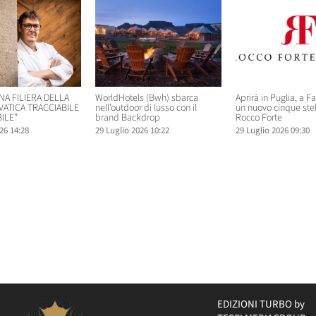
NA FILIERA DELLA
WorldHotels (Bwh) sbarca
Aprirà in Puglia, a F
VATICA TRACCIABILE
nell’outdoor di lusso con il
un nuovo cinque ste
ILE”
brand Backdrop
Rocco Forte
26 14:28
29 Luglio 2026 10:22
29 Luglio 2026 09:30
EDIZIONI TURBO by