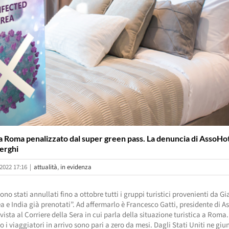
a Roma penalizzato dal super green pass. La denuncia di AssoHot
erghi
2022 17:16
|
attualità
,
in evidenza
no stati annullati fino a ottobre tutti i gruppi turistici provenienti da G
a e India già prenotati”. Ad affermarlo è Francesco Gatti, presidente di A
rvista al Corriere della Sera in cui parla della situazione turistica a Roma
co i viaggiatori in arrivo sono pari a zero da mesi. Dagli Stati Uniti ne giu