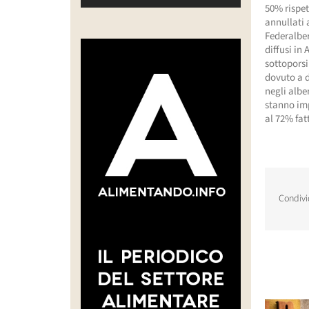
50% rispet
annullati 
Federalber
diffusi in
sottoporsi
dovuto a d
negli albe
stanno im
al 72% fat
Condivi
Post corr