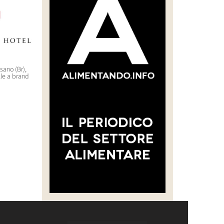
asano (Br),
“CREARE UNA FILIERA DELLA
WorldHotels (Bwh) sbarca
lle a brand
CARNE SELVATICA TRACCIABILE
nell’outdoor di lusso con il
E SOSTENIBILE”
brand Backdrop
30 Luglio 2026 14:28
29 Luglio 2026 10:22