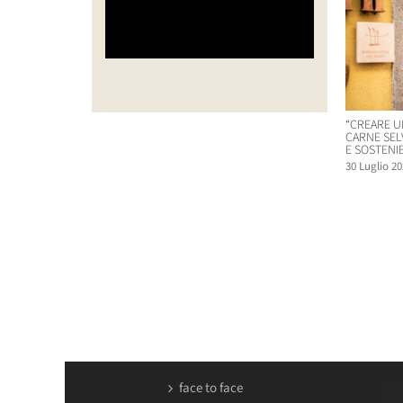
“CREARE U
CARNE SEL
E SOSTENIB
30 Luglio 20
face to face