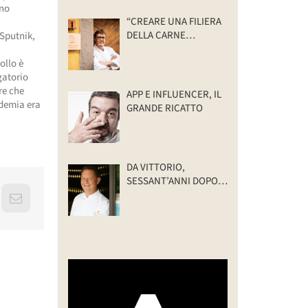
ono
“CREARE UNA FILIERA
DELLA CARNE
 Sputnik,
SELVATICA
TRACCIABILE E
ollo è
SOSTENIBILE”
gatorio
re che
APP E INFLUENCER, IL
ndemia era
GRANDE RICATTO
DA VITTORIO,
SESSANT’ANNI DOPO:
IL VALORE DELLA
erest
Email
FAMIGLIA