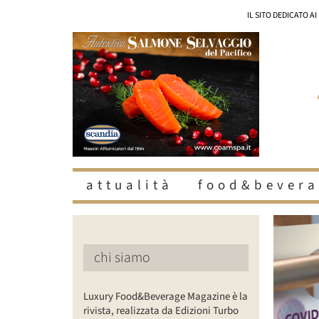
Salta
IL SITO DEDICATO A
al
contenuto
attualità
food&bevera
Ingrandisc
immagine
chi siamo
Luxury Food&Beverage Magazine è la
rivista, realizzata da Edizioni Turbo