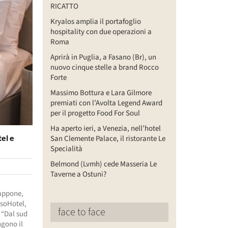
RICATTO
Kryalos amplia il portafoglio
hospitality con due operazioni a
Roma
Aprirà in Puglia, a Fasano (Br), un
nuovo cinque stelle a brand Rocco
Forte
Massimo Bottura e Lara Gilmore
premiati con l’Avolta Legend Award
per il progetto Food For Soul
Ha aperto ieri, a Venezia, nell’hotel
el e
San Clemente Palace, il ristorante Le
Specialità
Belmond (Lvmh) cede Masseria Le
Taverne a Ostuni?
iappone,
ssoHotel,
face to face
. “Dal sud
ngono il