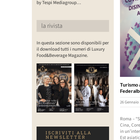
by Tespi Mediagroup…
la rivista
In questa sezione sono disponibili per
il download tutti i numeri di Luxury
Food&Beverage Magazine.
Turismo 
Federalb
26 Gennaio 
Roma – “So
Cina, Core
in un’inte
ISCRIVITI ALLA
NEWSLETTER
Est asiati