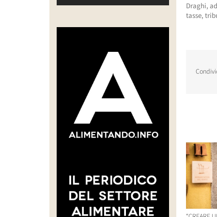
Draghi, ad
tasse, trib
Condivi
Post corr
“CREARE U