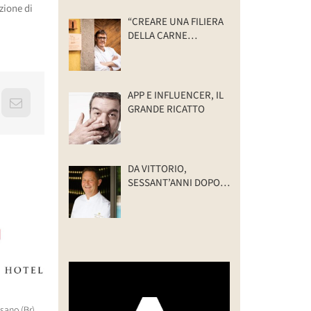
zione di
“CREARE UNA FILIERA
DELLA CARNE
SELVATICA
TRACCIABILE E
SOSTENIBILE”
APP E INFLUENCER, IL
erest
Email
GRANDE RICATTO
DA VITTORIO,
SESSANT’ANNI DOPO:
IL VALORE DELLA
FAMIGLIA
asano (Br),
“CREARE UNA FILIERA DELLA
WorldHotels (Bwh) sbarca