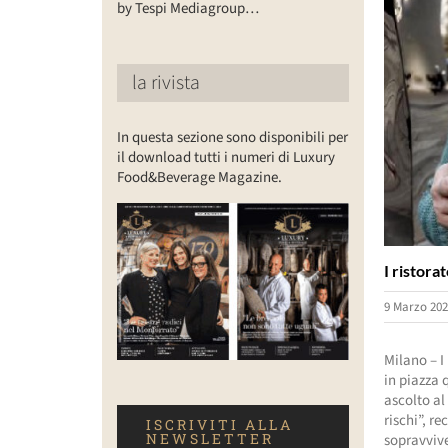
by Tespi Mediagroup…
la rivista
In questa sezione sono disponibili per
il download tutti i numeri di Luxury
Food&Beverage Magazine.
I ristora
9 Marzo 202
Milano – I
in piazza 
ascolto al
rischi”, 
ISCRIVITI ALLA
NEWSLETTER
sopravvive