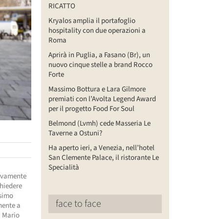
RICATTO
Kryalos amplia il portafoglio
hospitality con due operazioni a
Roma
Aprirà in Puglia, a Fasano (Br), un
nuovo cinque stelle a brand Rocco
Forte
Massimo Bottura e Lara Gilmore
premiati con l’Avolta Legend Award
per il progetto Food For Soul
Belmond (Lvmh) cede Masseria Le
Taverne a Ostuni?
Ha aperto ieri, a Venezia, nell’hotel
San Clemente Palace, il ristorante Le
Specialità
uovamente
chiedere
ssimo
face to face
mente a
a Mario