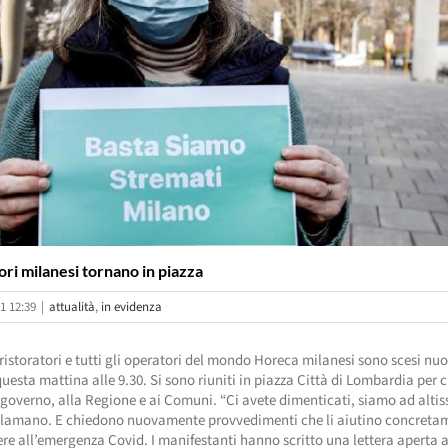
tori milanesi tornano in piazza
1 12:39
|
attualità
,
in evidenza
 ristoratori e tutti gli operatori del mondo Horeca milanesi sono scesi n
questa mattina alle 9.30. Si sono riuniti in piazza Città di Lombardia per 
 governo, alla Regione e ai Comuni. “Ci avete dimenticati, siamo ad alti
reclamano. E chiedono nuovamente provvedimenti che li aiutino concreta
re all’emergenza Covid. I manifestanti hanno scritto una lettera aperta 