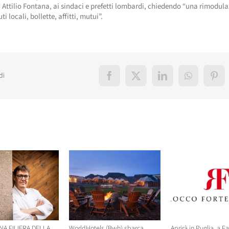
 Attilio Fontana, ai sindaci e prefetti lombardi, chiedendo “una rimodula
uti locali, bollette, affitti, mutui”.
di
Facebook
X
LinkedIn
WhatsApp
Pint
elati
NA FILIERA DELLA
WorldHotels (Bwh) sbarca
Aprirà in Puglia, a F