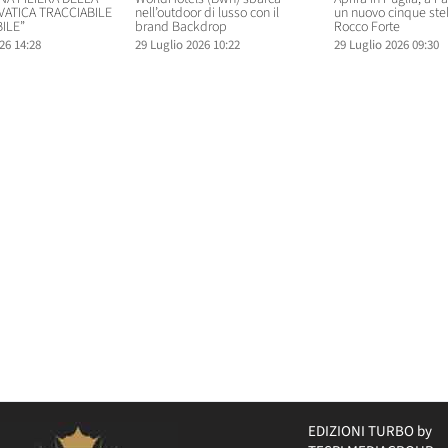
VATICA TRACCIABILE
nell’outdoor di lusso con il
un nuovo cinque ste
ILE”
brand Backdrop
Rocco Forte
26 14:28
29 Luglio 2026 10:22
29 Luglio 2026 09:30
EDIZIONI TURBO by