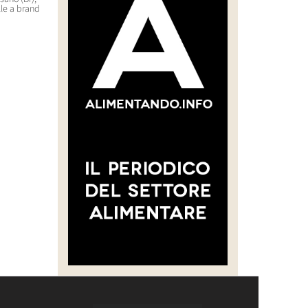
lle a brand
CARNE SELVATICA TRACCIABILE
nell’outdoor di lusso con il
E SOSTENIBILE”
brand Backdrop
30 Luglio 2026 14:28
29 Luglio 2026 10:22