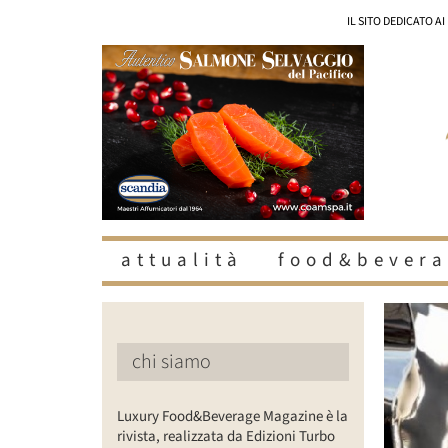
Salta
IL SITO DEDICATO A
al
contenuto
attualità
food&bevera
Ingrandisc
immagine
chi siamo
Luxury Food&Beverage Magazine è la
rivista, realizzata da Edizioni Turbo