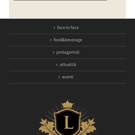
face to face
food&beverage
protagonisti
attualità
eventi