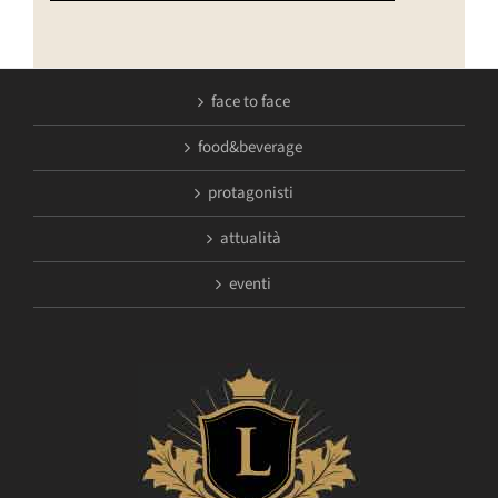
face to face
food&beverage
protagonisti
attualità
eventi