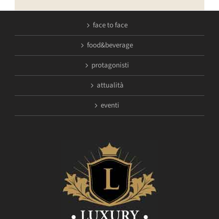
face to face
food&beverage
protagonisti
attualità
eventi