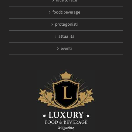
face to face
food&beverage
protagonisti
attualità
eventi