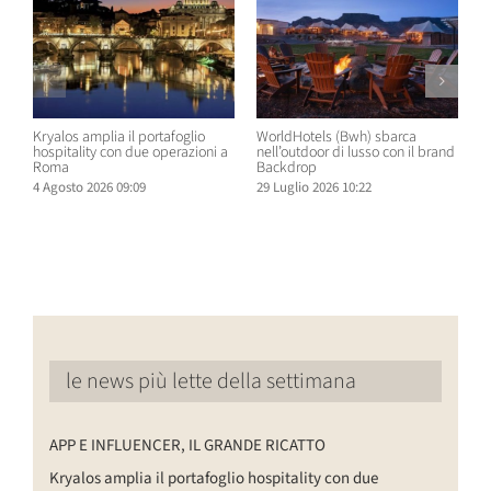
Kryalos amplia il portafoglio
WorldHotels (Bwh) sbarca
A
hospitality con due operazioni a
nell’outdoor di lusso con il brand
n
Roma
Backdrop
R
4 Agosto 2026 09:09
29 Luglio 2026 10:22
2
le news più lette della settimana
APP E INFLUENCER, IL GRANDE RICATTO
Kryalos amplia il portafoglio hospitality con due