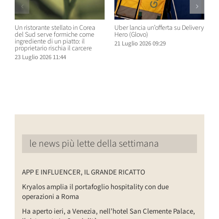
Un ristorante stellato in Corea
Uber lancia un’offerta su Delivery
C
del Sud serve formiche come
Hero (Glovo)
m
ingrediente di un piatto: il
a
21 Luglio 2026 09:29
proprietario rischia il carcere
s
23 Luglio 2026 11:44
2
le news più lette della settimana
APP E INFLUENCER, IL GRANDE RICATTO
Kryalos amplia il portafoglio hospitality con due
operazioni a Roma
Ha aperto ieri, a Venezia, nell’hotel San Clemente Palace,