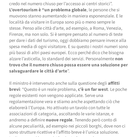
credo nel numero chiuso per l’accesso ai centri storici”.
L’overtourism è “un problema globale
, le persone che si
muovono stanno aumentando in maniera esponenziale. E le
località da visitare in Europa sono più o meno sempre le
stesse. Penso alle città d’arte, ad esempio, a Roma, Venezia,
Firenze, ma non solo. Si è sempre pensato al numero di teste
per dare i dati del turismo, oggi dobbiamo pensare invece alla
spesa media di ogni visitatore. E su questo i nostri numeri sono
più bassi di altri paesi europei. Ecco perché dico che bisogna
alzare l’asticella, lo standard dei servizi. Personalmente
non
trovo che il numero chiuso possa essere una soluzione per
salvaguardare le città d’arte
”.
Il ministro è intervenuto anche sulla questione degli
affitti
brevi
: “Questo è un reale problema,
c’è un far west
. Le poche
regole esistenti non vengono applicate. Serve una
regolamentazione vera e stiamo anche aspettando ciò che
elaborerà l’Europa. Ho attivato un tavolo con tutte le
associazioni di categoria, ascoltando le varie istanze, e
andremo a definire
nuove regole
. Tenendo però conto di
alcune peculiarità, ad esempio nei piccoli borghi, dove non ci
sono strutture ricettive e l’affitto breve è l’unica soluzione.