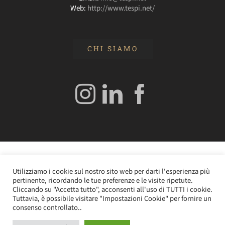
Web:
http://www.tespi.net/
CHI SIAMO
© 2020 Edizioni Turbo by Tespi Mediagroup - Direttore:
Utilizziamo i cookie sul nostro sito web per darti l'esperienza più
Angelo Frigerio -
Cookie Policy
–
Privacy Policy
- P.IVA
pertinente, ricordando le tue preferenze e le visite ripetute.
0362610964
Cliccando su "Accetta tutto", acconsenti all'uso di TUTTI i cookie.
Tuttavia, è possibile visitare "Impostazioni Cookie" per fornire un
consenso controllato..