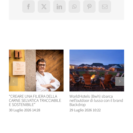
Facebook
X
LinkedIn
WhatsApp
Pinterest
Email
Post correlati
“CREARE UNA FILIERA DELLA
WorldHotels (Bwh) sbarca
A
CARNE SELVATICA TRACCIABILE
nell’outdoor di lusso con il brand
n
E SOSTENIBILE”
Backdrop
R
30 Luglio 2026 14:28
29 Luglio 2026 10:22
2