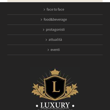
face to face
food&beverage
protagonisti
attualità
eventi