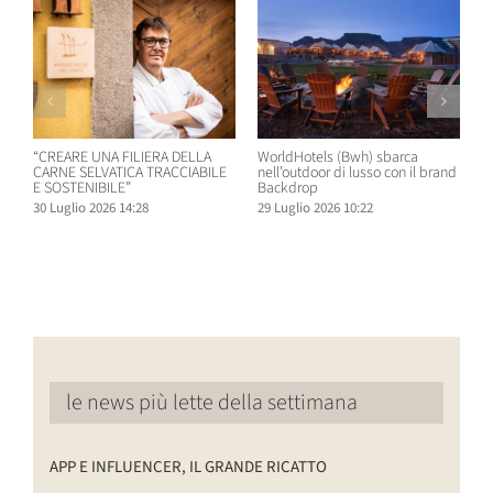
“CREARE UNA FILIERA DELLA
WorldHotels (Bwh) sbarca
A
CARNE SELVATICA TRACCIABILE
nell’outdoor di lusso con il brand
n
E SOSTENIBILE”
Backdrop
R
30 Luglio 2026 14:28
29 Luglio 2026 10:22
2
le news più lette della settimana
APP E INFLUENCER, IL GRANDE RICATTO