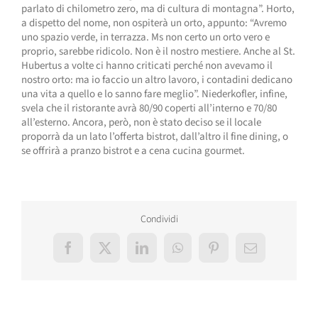
parlato di chilometro zero, ma di cultura di montagna”. Horto,
a dispetto del nome, non ospiterà un orto, appunto: “Avremo
uno spazio verde, in terrazza. Ms non certo un orto vero e
proprio, sarebbe ridicolo. Non è il nostro mestiere. Anche al St.
Hubertus a volte ci hanno criticati perché non avevamo il
nostro orto: ma io faccio un altro lavoro, i contadini dedicano
una vita a quello e lo sanno fare meglio”. Niederkofler, infine,
svela che il ristorante avrà 80/90 coperti all’interno e 70/80
all’esterno. Ancora, però, non è stato deciso se il locale
proporrà da un lato l’offerta bistrot, dall’altro il fine dining, o
se offrirà a pranzo bistrot e a cena cucina gourmet.
Condividi
Facebook
X
LinkedIn
WhatsApp
Pinterest
Email