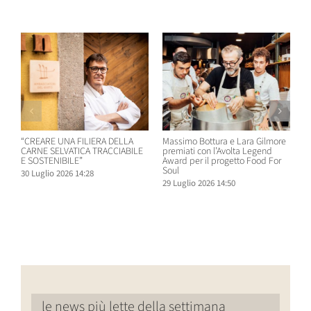
Post correlati
“CREARE UNA FILIERA DELLA
Massimo Bottura e Lara Gilmore
W
CARNE SELVATICA TRACCIABILE
premiati con l’Avolta Legend
n
E SOSTENIBILE”
Award per il progetto Food For
B
Soul
30 Luglio 2026 14:28
2
29 Luglio 2026 14:50
le news più lette della settimana