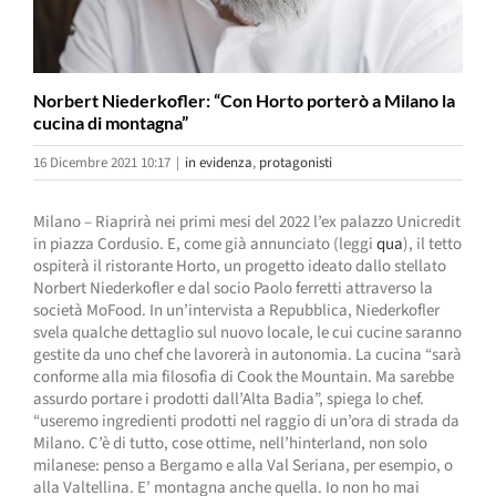
Norbert Niederkofler: “Con Horto porterò a Milano la
cucina di montagna”
16 Dicembre 2021 10:17
|
in evidenza
,
protagonisti
Milano – Riaprirà nei primi mesi del 2022 l’ex palazzo Unicredit
in piazza Cordusio. E, come già annunciato (leggi
qua
), il tetto
ospiterà il ristorante Horto, un progetto ideato dallo stellato
Norbert Niederkofler e dal socio Paolo ferretti attraverso la
società MoFood. In un’intervista a Repubblica, Niederkofler
svela qualche dettaglio sul nuovo locale, le cui cucine saranno
gestite da uno chef che lavorerà in autonomia. La cucina “sarà
conforme alla mia filosofia di Cook the Mountain. Ma sarebbe
assurdo portare i prodotti dall’Alta Badia”, spiega lo chef.
“useremo ingredienti prodotti nel raggio di un’ora di strada da
Milano. C’è di tutto, cose ottime, nell’hinterland, non solo
milanese: penso a Bergamo e alla Val Seriana, per esempio, o
alla Valtellina. E’ montagna anche quella. Io non ho mai