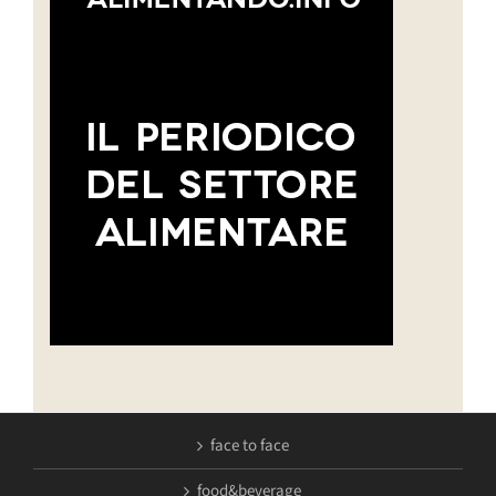
face to face
food&beverage