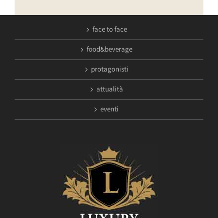
face to face
food&beverage
protagonisti
attualità
eventi