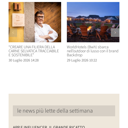
“CREARE UNA FILIERA DELLA
WorldHotels (Bwh) sbarca
A
CARNE SELVATICA TRACCIABILE
nell’outdoor di lusso con il brand
n
E SOSTENIBILE”
Backdrop
R
30 Luglio 2026 14:28
29 Luglio 2026 10:22
2
le news più lette della settimana
APP E INFLUENCER, IL GRANDE RICATTO