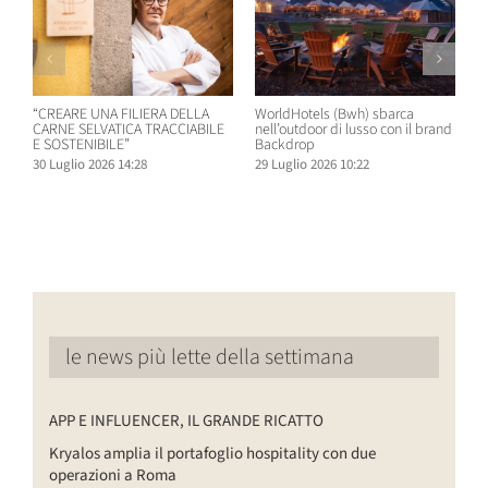
“CREARE UNA FILIERA DELLA
WorldHotels (Bwh) sbarca
A
CARNE SELVATICA TRACCIABILE
nell’outdoor di lusso con il brand
n
E SOSTENIBILE”
Backdrop
R
30 Luglio 2026 14:28
29 Luglio 2026 10:22
2
le news più lette della settimana
APP E INFLUENCER, IL GRANDE RICATTO
Kryalos amplia il portafoglio hospitality con due
operazioni a Roma