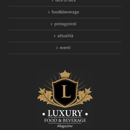
face to face
food&beverage
protagonisti
attualità
eventi