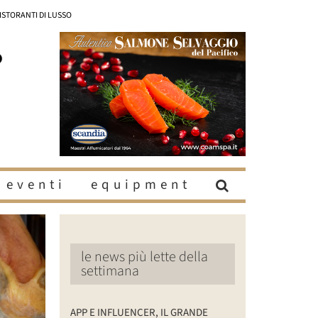
RISTORANTI DI LUSSO
eventi
equipment
le news più lette della
settimana
APP E INFLUENCER, IL GRANDE