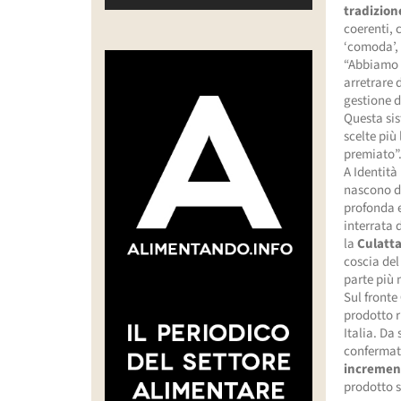
tradizion
coerenti, 
‘comoda’, 
“Abbiamo 
arretrare 
gestione d
Questa sis
scelte più
premiato”
A Identità
nascono da
profonda e
interrata
la
Culatt
coscia del
parte più 
Sul fronte
prodotto r
Italia. Da
confermato
increment
prodotto s