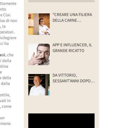
rettamente
anto
“CREARE UNA FILIERA
e Clai.
DELLA CARNE
iso di non
SELVATICA
, la
TRACCIABILE E
peratori.
SOSTENIBILE”
ivilegiare
 ci ha
APP E INFLUENCER, IL
GRANDE RICATTO
esi
, che
i dalla
ntina
e
DA VITTORIO,
a della
SESSANT’ANNI DOPO:
 dalla
IL VALORE DELLA
FAMIGLIA
ttile,
vati in
i, come
un
timane.