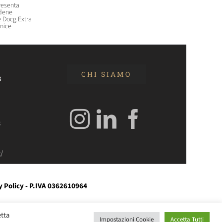
resenta
Champagne, il Comité abbassa
Il nuovo Amaro di erbe ‘Grinta
dene
la resa commercializzabile per
di Glep Beverages
e Docg Extra
la vendemmia 2026 a 8.800
7 Luglio 2026 11:02
nice
kg/ha
23 Luglio 2026 12:56
CHI SIAMO
3
3
/
y Policy
- P.IVA 0362610964
etta
Impostazioni Cookie
Accetta Tutti