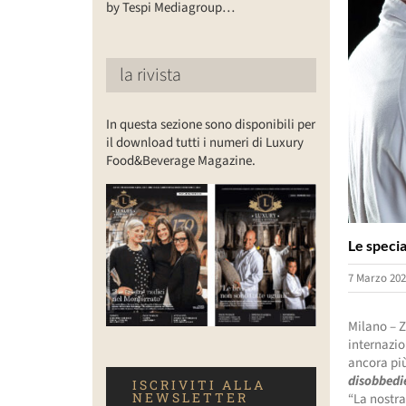
by Tespi Mediagroup…
la rivista
In questa sezione sono disponibili per
il download tutti i numeri di Luxury
Food&Beverage Magazine.
Le specia
7 Marzo 202
Milano – 
internazio
ancora più
disobbedie
ISCRIVITI ALLA
NEWSLETTER
“La nostra