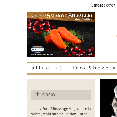
Salta
IL SITO DEDICATO A
al
contenuto
attualità
food&bevera
Ingrandisc
immagine
chi siamo
Luxury Food&Beverage Magazine è la
rivista, realizzata da Edizioni Turbo