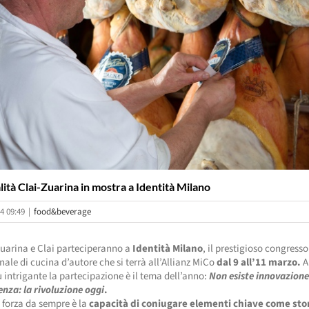
lità Clai-Zuarina in mostra a Identità Milano
4 09:49
|
food&beverage
Zuarina e Clai parteciperanno a
Identità Milano
, il prestigioso congresso
nale di cucina d’autore che si terrà all’Allianz MiCo
dal 9 all’11 marzo.
A
 intrigante la partecipazione è il tema dell’anno:
Non esiste innovazione
nza: la rivoluzione oggi
.
 forza da sempre è la
capacità di coniugare elementi chiave come stor