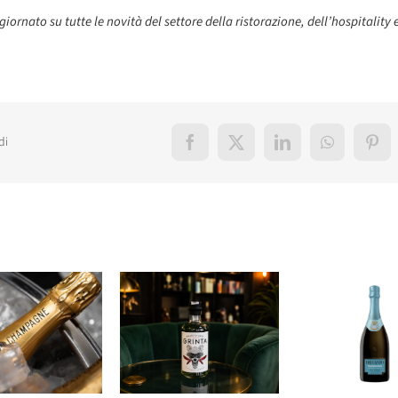
iornato su tutte le novità del settore della ristorazione, dell’hospitality 
di
Facebook
X
LinkedIn
WhatsApp
Pint
elati