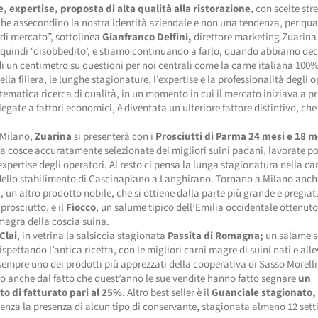
e, expertise, proposta di alta qualità alla ristorazione
, con scelte st
che assecondino la nostra identità aziendale e non una tendenza, per qu
di mercato”, sottolinea
Gianfranco Delfini,
direttore marketing Zuarina 
quindi ‘disobbedito’, e stiamo continuando a farlo, quando abbiamo dec
di un centimetro su questioni per noi centrali come la carne italiana 100%
ella filiera, le lunghe stagionature, l’expertise e la professionalità degli o
tematica ricerca di qualità, in un momento in cui il mercato iniziava a pr
 legate a fattori economici, è diventata un ulteriore fattore distintivo, che
.
 Milano,
Zuarina
si presenterà con i
Prosciutti di Parma 24 mesi e 18 m
 cosce accuratamente selezionate dei migliori suini padani, lavorate po
xpertise degli operatori. Al resto ci pensa la lunga stagionatura nella ca
 dello stabilimento di Cascinapiano a Langhirano. Tornano a Milano anch
a
, un altro prodotto nobile, che si ottiene dalla parte più grande e pregiat
 prosciutto, e il
Fiocco
, un salume tipico dell’Emilia occidentale ottenuto
magra della coscia suina.
Clai
, in vetrina la salsiccia stagionata
Passita di Romagna;
un salame so
ispettando l’antica ricetta, con le migliori carni magre di suini nati e alle
 sempre uno dei prodotti più apprezzati della cooperativa di Sasso Morell
 anche dal fatto che quest’anno le sue vendite hanno fatto segnare
un
o di fatturato pari al 25%
. Altro best seller è il
Guanciale stagionato,
enza la presenza di alcun tipo di conservante, stagionata almeno 12 set