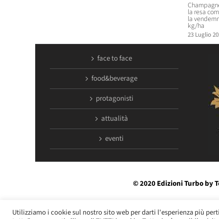
Champagne,
la resa com
la vendemm
kg/ha
23 Luglio 20
face to face
food&beverage
protagonisti
attualità
eventi
© 2020 Edizioni Turbo by T
Utilizziamo i cookie sul nostro sito web per darti l'esperienza più pert