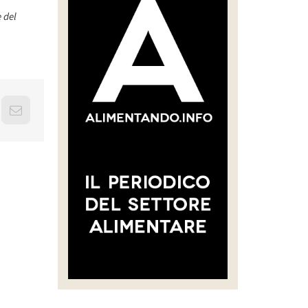
e del
erest
Email