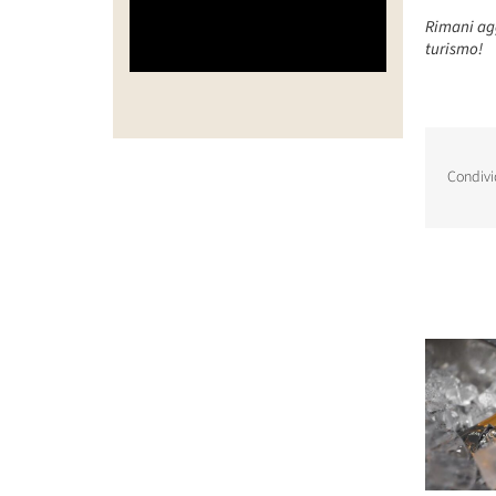
Rimani agg
turismo!
Condivi
Post corr