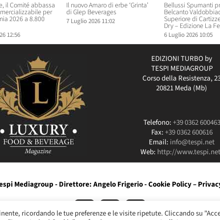
 il Comité abbassa
Il nuovo Amaro di erbe ‘Grinta’
Bellussi Spumanti p
mercializzabile per
di Glep Beverages
Belcanto Valdobbia
ia 2026 a 8.800
Superiore di Cartizz
7 Luglio 2026 11:02
Dry – Edizione La Fe
26 12:56
6 Luglio 2026 10:05
EDIZIONI TURBO by
TESPI MEDIAGROUP
Corso della Resistenza, 2
20821 Meda (Mb)
Telefono:
+39 0362 60046
Fax:
+39 0362 600616
Email:
info@tespi.net
Web:
http://www.tespi.net
espi Mediagroup - Direttore: Angelo Frigerio -
Cookie Policy
–
Privac
inente, ricordando le tue preferenze e le visite ripetute. Cliccando su "Acc
Instagram
LinkedIn
Facebook